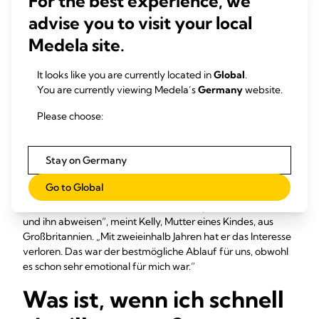
For the best experience, we
dreieinhalb Jahren kaum noch etwas. Dann hat sie es
advise you to visit your local
scheinbar vergessen, als wir im Urlaub waren. Jetzt,
sechs Monate später, möchte sie manchmal an die Brust,
Medela site.
weiß aber, dass keine Milch mehr kommt.“
It looks like you are currently located in
Global
.
Dein Körper hat so genügend Zeit, sich anzupassen, deshalb
You are currently viewing Medela’s
Germany
website.
tritt bei dir wahrscheinlich keine unangenehme
Brustdrüsenschwellung auf. Trotzdem ist es wahrscheinlich
Please choose:
emotional schwer für dich, nimm dir also genug Zeit für
ausgiebiges Kuscheln, damit ihr beide weiterhin viel Nähe
spürt.
Stay on Germany
„Mein Baby entscheiden zu lassen, war für mich genau
Go to Global
richtig, da mein Sohn nie Säuglingsnahrung oder eine
Flasche bekommen hat. Ich wollte nicht plötzlich aufhören
und ihn abweisen“, meint Kelly, Mutter eines Kindes, aus
Großbritannien. „Mit zweieinhalb Jahren hat er das Interesse
verloren. Das war der bestmögliche Ablauf für uns, obwohl
es schon sehr emotional für mich war.“
Was ist, wenn ich schnell