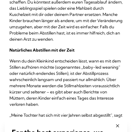
schaffen. Du könntest außerdem euren Tagesablauf ändern,
das Lieblingsspiel spielen oder eine Mahlzeit durch
Kuschelzeit mit dir oder deinem Partner ersetzen. Manche
Kinder brauchen länger als andere, um mit der Veränderung
umzugehen, aber mit der Zeit wird es einfacher. Falls du
Probleme beim Abstillen hast, ist es immer hilfreich, dich an
deinen Arzt zu wenden.
Natürliches Abstillen mit der Zeit
Wenn du dein Kleinkind entscheiden lässt, wann es mit dem
Stillen aufhören möchte (sogenanntes „baby-led weaning“
oder natürlich endendes Stillen), ist der Abstillprozess
wahrscheinlich langsam und passiert nur allmählich. Über
mehrere Monate werden die Stillmahlzeiten voraussichtlich
kürzer und seltener – es gibt aber auch Berichte von
Müttern, deren Kinder einfach eines Tages das Interesse
verloren haben.
„Meine Tochter hat sich mit vier Jahren selbst abgestillt“, sagt
Sarah, Mutter eines Kindes, aus Großbritannien. „Sie hat
nach und nach immer weniger Milch getrunken, mit