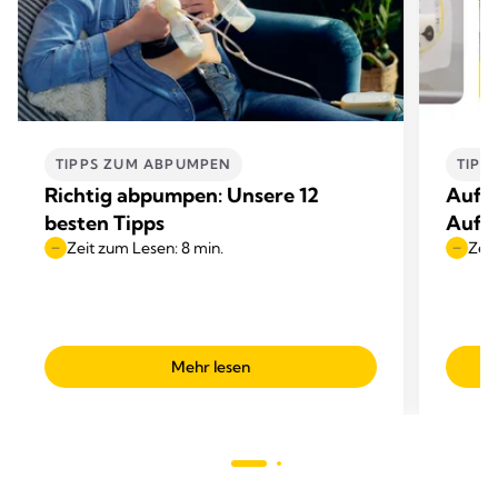
TIPPS ZUM ABPUMPEN
TIPP
Richtig abpumpen: Unsere 12
Aufbe
besten Tipps
Auft
Zeit zum Lesen: 8 min.
Zeit
Mehr lesen