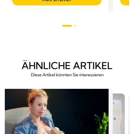
5
5
Sternen.
Sterne
789
186
Bewertungen
Bewer
ÄHNLICHE ARTIKEL
Diese Artikel könnten Sie interessieren