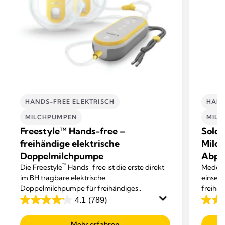
HANDS-FREE ELEKTRISCH
HAND
MILCHPUMPEN
MIL
Freestyle™ Hands-free –
Solo™
freihändige elektrische
Milch
Doppelmilchpumpe
Abp
™
Die Freestyle
Hands-free ist die erste direkt
Medela
im BH tragbare elektrische
einseit
Doppelmilchpumpe für freihändiges
freihän
Abpumpen von Medela.
Abpum
4.1
(789)
4.1
4.6
von
von
Mehr erfahren