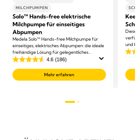
MILCHPUMPEN
SCHW
Solo™ Hands-free elektrische
Keep
Milchpumpe für einseitiges
Schwa
Abpumpen
Dieser 
verfügt
Medela Solo™ Hands-free Milchpumpe für
und bie
einseitiges, elektrisches Abpumpen: die ideale
freihändige Lösung für gelegentliches
4.2
Abpumpen.
4.6
(186)
von
4.6
5
von
Mehr erfahren
Sterne
5
147
Sternen.
Bewer
186
Bewertungen