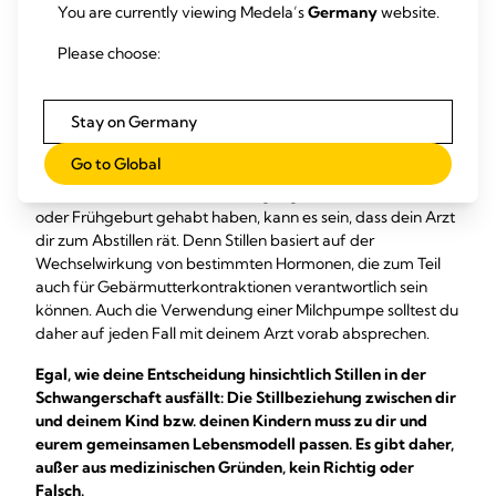
Kindes ab.
You are currently viewing Medela’s
Germany
website.
Option 4: Dein Arzt rät
Please choose:
dir zum Abstillen
Stay on Germany
In den meisten Fällen liegt die Entscheidung des Ab- oder
Go to Global
Weiterstillens in der Schwangerschaft im eigenen Ermessen
der Mutter. Solltest du in der Vergangenheit aber eine Fehl-
oder Frühgeburt gehabt haben, kann es sein, dass dein Arzt
dir zum Abstillen rät. Denn Stillen basiert auf der
Wechselwirkung von bestimmten Hormonen, die zum Teil
auch für Gebärmutterkontraktionen verantwortlich sein
können. Auch die Verwendung einer Milchpumpe solltest du
daher auf jeden Fall mit deinem Arzt vorab absprechen.
Egal, wie deine Entscheidung hinsichtlich Stillen in der
Schwangerschaft ausfällt: Die Stillbeziehung zwischen dir
und deinem Kind bzw. deinen Kindern muss zu dir und
eurem gemeinsamen Lebensmodell passen. Es gibt daher,
außer aus medizinischen Gründen, kein Richtig oder
Falsch.