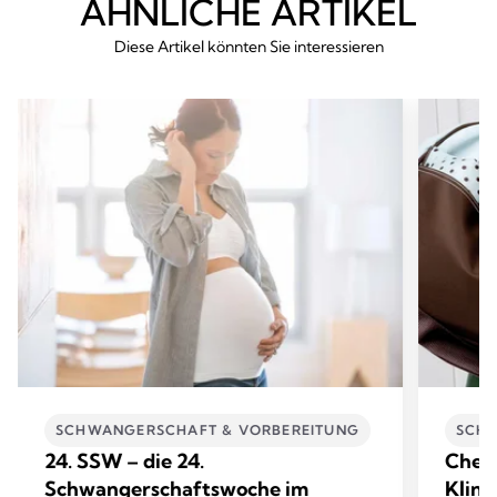
ÄHNLICHE ARTIKEL
Diese Artikel könnten Sie interessieren
SCHWANGERSCHAFT & VORBEREITUNG
SCHW
24. SSW – die 24.
Check
Schwangerschaftswoche im
Klini