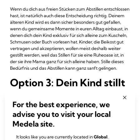
Wenn du dich aus freien Stücken zum Abstillen entschlossen
hast, ist natürlich auch diese Entscheidung richtig. Deinem
älteren Kind wird es dann sicher besonders gut gefallen,
wenn du gemeinsame Momente in euren Alltag einbaust, in
denen dich dein Kind exklusiv für sich alleine zum Kuscheln,
Schmusen oder Buch vorlesen hat. Kinder, die Beikost gut
vertragen und akzeptieren, wollen meist deshalb weiter
gestillt werden, weil das Stillen für sie eine Ruheoase ist, in
der sie ihre Mama ganz für sich alleine haben. Stille dieses
Bedürfnis und das Abstillen kann ganz sanft gelingen.
Option 3: Dein Kind stillt
sich selbst ab
For the best experience, we
Manche Kinder stillen sich während der Schwangerschaft
advise you to visit your local
ihrer Mutter automatisch selbst ab, meist zwischen dem 5.
und 6 Monat. Ein Grund könnte der veränderte Geschmack
Medela site.
der Muttermilch während der Schwangerschaft sein. Aber
ob und wann dies geschieht, hängt auch vom Alter deines
It looks like you are currently located in
Global
.