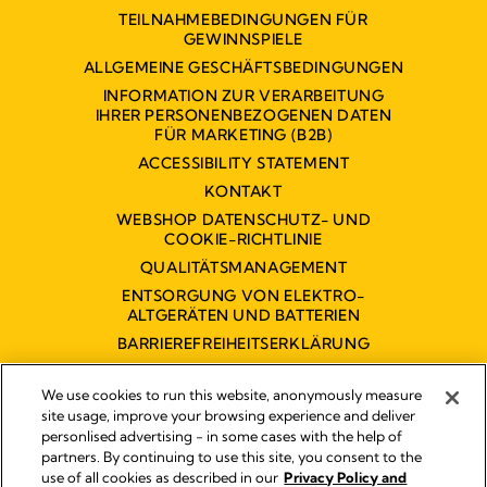
TEILNAHMEBEDINGUNGEN FÜR
GEWINNSPIELE
ALLGEMEINE GESCHÄFTSBEDINGUNGEN
INFORMATION ZUR VERARBEITUNG
IHRER PERSONENBEZOGENEN DATEN
FÜR MARKETING (B2B)
ACCESSIBILITY STATEMENT
KONTAKT
WEBSHOP DATENSCHUTZ- UND
COOKIE-RICHTLINIE
QUALITÄTSMANAGEMENT
ENTSORGUNG VON ELEKTRO-
ALTGERÄTEN UND BATTERIEN
BARRIEREFREIHEITSERKLÄRUNG
We use cookies to run this website, anonymously measure
site usage, improve your browsing experience and deliver
personlised advertising - in some cases with the help of
partners. By continuing to use this site, you consent to the
Impressum
use of all cookies as described in our
Privacy Policy and