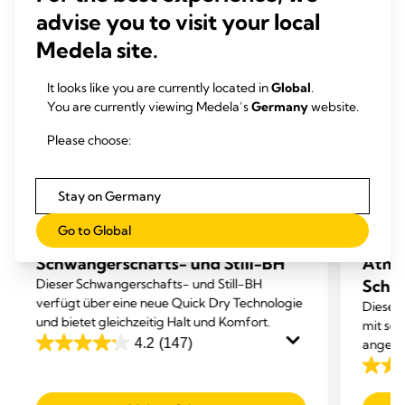
advise you to visit your local
Medela site.
It looks like you are currently located in
Global
.
You are currently viewing Medela’s
Germany
website.
Please choose:
SCHWANGERSCHAFTS- & STILL-BH'S
SCHW
Stay on Germany
SCHWANGERSCHAFTS- & STILLWÄSCHE
SCHW
Go to Global
Keep Cool™ Atmungsaktiver
Keep 
Schwangerschafts- und Still-BH
Atmu
Dieser Schwangerschafts- und Still-BH
Schwa
verfügt über eine neue Quick Dry Technologie
Dieser 
und bietet gleichzeitig Halt und Komfort.
mit sec
4.2
(147)
angene
4.2
von
4.2
5
von