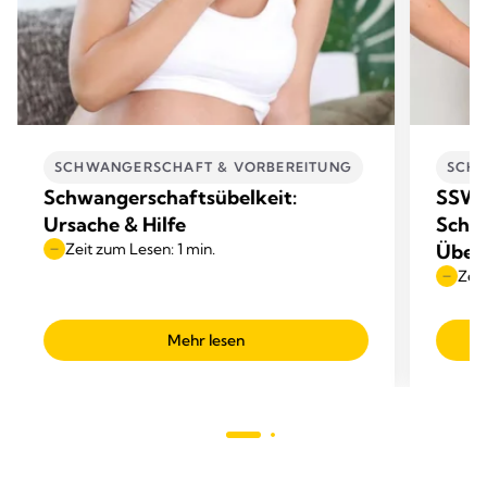
SCHWANGERSCHAFT & VORBEREITUNG
SCHW
Schwangerschaftsübelkeit:
SSW 3
Ursache & Hilfe
Schw
Zeit zum Lesen: 1 min.
Überb
Zeit
Mehr lesen