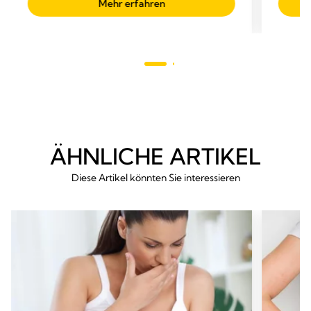
Mehr erfahren
Sternen.
5
147
Sterne
Bewertungen
238
Bewer
ÄHNLICHE ARTIKEL
Diese Artikel könnten Sie interessieren