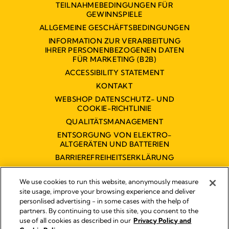
TEILNAHMEBEDINGUNGEN FÜR
GEWINNSPIELE
ALLGEMEINE GESCHÄFTSBEDINGUNGEN
INFORMATION ZUR VERARBEITUNG
IHRER PERSONENBEZOGENEN DATEN
FÜR MARKETING (B2B)
ACCESSIBILITY STATEMENT
KONTAKT
WEBSHOP DATENSCHUTZ- UND
COOKIE-RICHTLINIE
QUALITÄTSMANAGEMENT
ENTSORGUNG VON ELEKTRO-
ALTGERÄTEN UND BATTERIEN
BARRIEREFREIHEITSERKLÄRUNG
We use cookies to run this website, anonymously measure
site usage, improve your browsing experience and deliver
personlised advertising - in some cases with the help of
partners. By continuing to use this site, you consent to the
Impressum
use of all cookies as described in our
Privacy Policy and
Rechtliche Hinweise