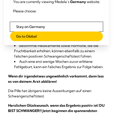
You are currently viewing Medela’s
Germany
website.
Fehlgeburt
gehandelt haben. Das kommt gar nicht so
selten vor und wäre ohne Test normalerweise gar nicht
Please choose:
festgestellt worden. Meist ist eine Fehlentwicklung des
Embryos die Ursache.
In äußerst seltenen Fällen kann ein
Tumor
die
Stay on Germany
Ursache für angezeigte HCG-Hormone sein.
Auch die
Wechseljahre
könnten das Ergebnis
Go to Global
verfälschen.
Bestimmte Medikamente sowie Hormone, die die
Fruchtbarkeit erhöhen, können ebenfalls zu einem
falschen positiven Schwangerschaftstest führen.
Auch eine erst wenige Wochen zuvor erlittene
Fehlgeburt, kann ein falsches Ergebnis zur Folge haben.
Wenn dir irgendetwas ungewöhnlich vorkommt, dann lass
es von deinem Arzt abklären!
Die Pille hat übrigens keine Auswirkungen auf einen
Schwangerschaftstest.
Herzlichen Glückwunsch, wenn das Ergebnis positiv ist! DU
BIST SCHWANGER!!! Jetzt beginnen die spannendsten