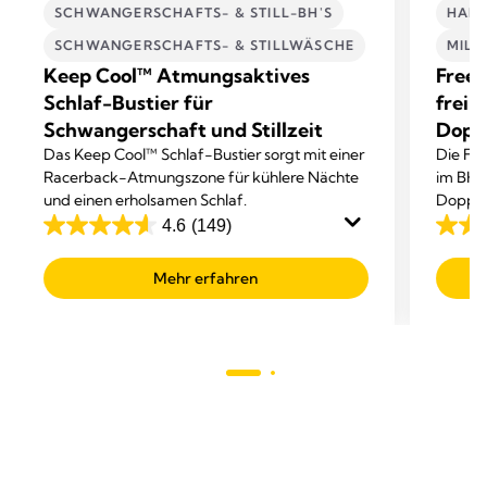
SCHWANGERSCHAFTS- & STILL-BH'S
HAND
SCHWANGERSCHAFTS- & STILLWÄSCHE
MIL
Keep Cool™ Atmungsaktives
Frees
Schlaf-Bustier für
freih
Schwangerschaft und Stillzeit
Dopp
Das Keep Cool™ Schlaf-Bustier sorgt mit einer
Die Fre
Racerback-Atmungszone für kühlere Nächte
im BH t
und einen erholsamen Schlaf.
Doppel
Abpum
4.6
(149)
4.6
4.1
von
von
Mehr erfahren
5
5
Sternen.
Sterne
149
789
Bewertungen
Bewer