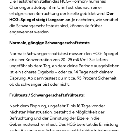
Die Teststreifen stellen das HCG-Hormon (humanes
Choriongonadotropin) im Urin fest, das nach einer
erfolgreichen Befruchtung der Eizelle gebildet wird.
Der
HCG-Spiegel steigt langsam an
. Je nachdem, wie sensibel
die Schwangerschaftstests sind, können sie früher
angewendet werden.
Normale, gängige Schwangerschaftstests:
Normale Schwangerschaftstest messen den HCG-Spiegel
ab einer Konzentration von 20-25 mlU/ml. Sie liefern
ungefähr ab dem Tag, an dem deine Periode ausgeblieben
ist, ein sicheres Ergebnis – oder ca. 14 Tage nach deinem
Eisprung. Ab dann testest du mit ca. 95 Prozent Sicherheit,
ob du schwanger bist oder nicht.
Frühtests / Schwangerschaftsfrühtests:
Nach dem Eisprung, ungefähr 11 bis 16 Tage vor der
nächsten Menstruation, besteht die Möglichkeit der
Befruchtung und der Einnistung der Eizelle in die
Gebärmutterschleimhaut. Das HCG bereitet die Einnistung
in der Plazenta vor. Schwangerschaftsfrühtests haben eine