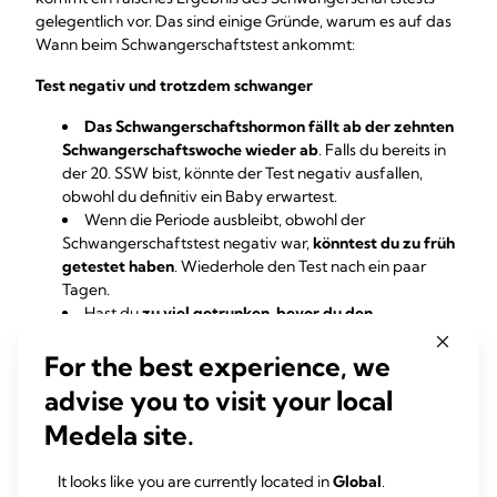
gelegentlich vor. Das sind einige Gründe, warum es auf das
Wann beim Schwangerschaftstest ankommt:
Test negativ und trotzdem schwanger
Das Schwangerschaftshormon fällt ab der zehnten
Schwangerschaftswoche wieder ab
. Falls du bereits in
der 20. SSW bist, könnte der Test negativ ausfallen,
obwohl du definitiv ein Baby erwartest.
Wenn die Periode ausbleibt, obwohl der
Schwangerschaftstest negativ war,
könntest du zu früh
getestet haben
. Wiederhole den Test nach ein paar
Tagen.
Hast du
zu viel getrunken, bevor du den
Schwangerschaftstest
gemacht hast, könnte das
For the best experience, we
Ergebnis „verwässert“ worden sein.
advise you to visit your local
Test positiv und trotzdem nicht schwanger
Medela site.
Wenn der Test positiv ist, du aber trotzdem deine
Menstruation bekommen hast, könnte es sich um
It looks like you are currently located in
Global
.
einen
Abgang oder um eine frühe