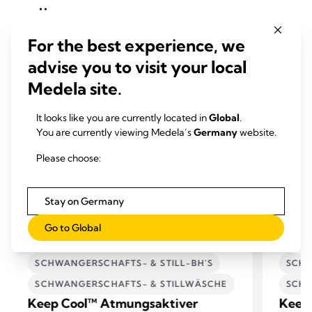
ÄHNLICHE PRODUKTE
For the best experience, we
advise you to visit your local
Medela site.
It looks like you are currently located in
Global
.
You are currently viewing Medela’s
Germany
website.
Please choose:
Stay on Germany
Go to Global
SCHWANGERSCHAFTS- & STILL-BH'S
SCHW
SCHWANGERSCHAFTS- & STILLWÄSCHE
SCHW
Keep Cool™ Atmungsaktiver
Keep 