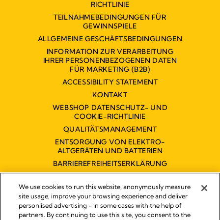
RICHTLINIE
TEILNAHMEBEDINGUNGEN FÜR
GEWINNSPIELE
ALLGEMEINE GESCHÄFTSBEDINGUNGEN
INFORMATION ZUR VERARBEITUNG
IHRER PERSONENBEZOGENEN DATEN
FÜR MARKETING (B2B)
ACCESSIBILITY STATEMENT
KONTAKT
WEBSHOP DATENSCHUTZ- UND
COOKIE-RICHTLINIE
QUALITÄTSMANAGEMENT
ENTSORGUNG VON ELEKTRO-
ALTGERÄTEN UND BATTERIEN
BARRIEREFREIHEITSERKLÄRUNG
We use cookies to run this website, anonymously measure
site usage, improve your browsing experience and deliver
personlised advertising - in some cases with the help of
partners. By continuing to use this site, you consent to the