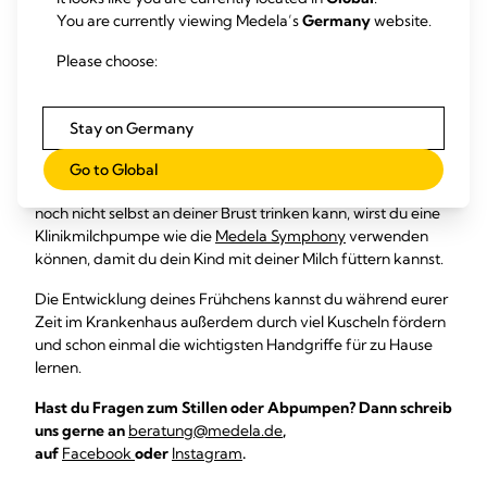
Entscheidend ist aber immer die individuelle Entwicklung
You are currently viewing Medela’s
Germany
website.
des Babys.
Ein Frühchen darf nach Hause, wenn es seine
Körpertemperatur halten und ohne technische Hilfe atmen
Please choose:
kann. Und: Es muss selbst trinken können und dabei an
Gewicht zunehmen. Es ist übrigens wissenschaftlich
bewiesen, dass Frühchen, die Muttermilch bekommen,
Stay on Germany
durchschnittlich früher nach Hause dürfen als Kinder die
künstliche Säuglingsnahrung bekommen.
Frühchen zu
Go to Global
stillen
ist also ausdrücklich erlaubt! Solange dein Heldenkind
noch nicht selbst an deiner Brust trinken kann, wirst du eine
Klinikmilchpumpe wie die
Medela Symphony
verwenden
können, damit du dein Kind mit deiner Milch füttern kannst.
Die Entwicklung deines Frühchens kannst du während eurer
Zeit im Krankenhaus außerdem durch viel Kuscheln fördern
und schon einmal die wichtigsten Handgriffe für zu Hause
lernen.
Hast du Fragen zum Stillen oder Abpumpen? Dann schreib
uns gerne an
beratung@medela.de
,
auf
Facebook
oder
Instagram
.