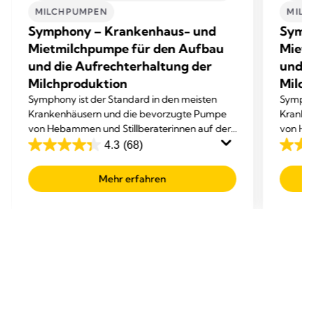
MILCHPUMPEN
MIL
Symphony – Krankenhaus- und
Symp
Mietmilchpumpe für den Aufbau
Miet
und die Aufrechterhaltung der
und d
Milchproduktion
Milch
Symphony ist der Standard in den meisten
Symphon
Krankenhäusern und die bevorzugte Pumpe
Kranke
von Hebammen und Stillberaterinnen auf der
von He
ganzen Welt.
ganzen
4.3
(68)
4.3
4.3
von
von
Mehr erfahren
5
5
Sternen.
Sterne
68
68
Bewertungen
Bewer