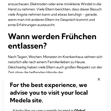
anzuschauen, Elektroden oder eine minikleine Windel in die
Hand zu nehmen. Viele Eltern berichten, dass dieser Besuch
viele Ängste nehmen kann und etwas beruhigt – gerade,
wenn man mit anderen Eltern ins Gespräch kommt und
erste Erfahrungen austauscht.
Wann werden Frühchen
entlassen?
Nach Tagen, Wochen, Monaten im Krankenhaus sehnen sich
natürlich alle nach einem Familienleben zu Hause.
Gleichzeitig haben viele Eltern auch großen Respekt vor der
Zeit ohne die helfenden Hände der
Kinderkrankenschwestern. Aber keine Sorge – wenn es so
weit ist, seid ihr längst selbst zu Profis geworden und wisst
For the best experience, we
sehr genau ganz von allein, was euer Baby benötigt! Doch
advise you to visit your local
wann werden Frühchen aus dem Krankenhaus entlassen? Es
gibt eine Faustregel, nach der gesunde Frühchen
um den
Medela site.
errechneten Geburtstermin herum nach Hause
dürfen.
It looks like you are currently located in
Global
.