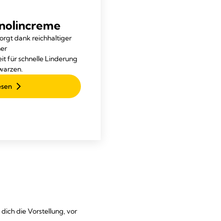
nolincreme
rgt dank reichhaltiger
her
 für schnelle Linderung
warzen.
esen
n dich die Vorstellung, vor