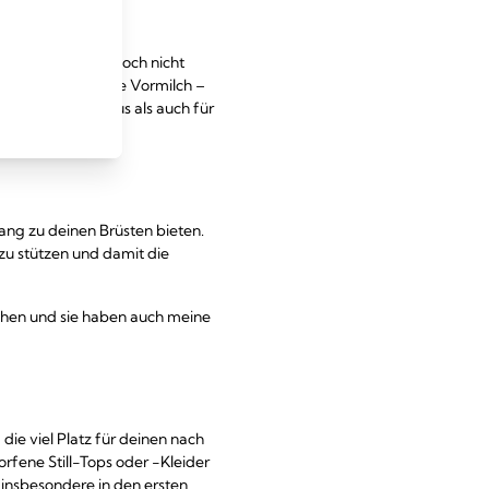
zu dem Zeitpunkt noch nicht
den Fall, dass deine Vormilch –
lt im Krankenhaus als auch für
ng zu deinen Brüsten bieten.
zu stützen und damit die
iehen und sie haben auch meine
ie viel Platz für deinen nach
rfene Still-Tops oder -Kleider
, insbesondere in den ersten