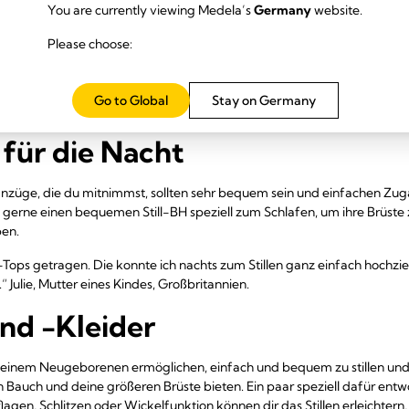
en
You are currently viewing Medela’s
Germany
website.
Please choose:
ch in den ersten Tagen der Stillzeit noch kein Problem, da deine Milch 
s lohnt sich, ein paar absorbierende Stilleinlagen einzupacken, nur für 
 Brustwarzen tropft.
Einweg-Stilleinlagen
sind sowohl für den Aufentha
Go to Global
Stay on Germany
 für die Nacht
üge, die du mitnimmst, sollten sehr bequem sein und einfachen Zuga
 gerne einen bequemen Still-BH speziell zum Schlafen, um ihre Brüste 
ben.
l-Tops getragen. Die konnte ich nachts zum Stillen ganz einfach hochz
.“ Julie, Mutter eines Kindes, Großbritannien.
und -Kleider
deinem Neugeborenen ermöglichen, einfach und bequem zu stillen und d
Bauch und deine größeren Brüste bieten. Ein paar speziell dafür entwo
agen, Schlitzen oder Wickelfunktion können dir das Stillen erleichtern