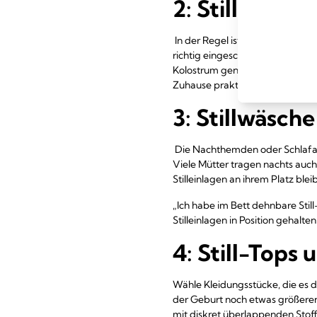
2: Stilleinlag
In der Regel ist auslaufende Mil
richtig eingeschossen ist. Doch e
Kolostrum genannt – aus deinen
Zuhause praktisch.
3: Stillwäsche
Die Nachthemden oder Schlafanz
Viele Mütter tragen nachts auch
Stilleinlagen an ihrem Platz blei
„Ich habe im Bett dehnbare Stil
Stilleinlagen in Position gehalten
4: Still-Tops 
Wähle Kleidungsstücke, die es 
der Geburt noch etwas größeren 
mit diskret überlappenden Stoffl