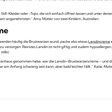
till-Kleider oder -Tops, die sich einfach öffnen lassen und unter den
t am angenehmsten.“ Amy, Mutter von zwei Kindern, Australien.
eme
it werden häufig die Brustwarzen wund; packe also etwas
Lanolincreme
e
zu versorgen. Reinstes Lanolin ist nicht giftig und zudem hypoallergen;
illst.
rankenhaus genommen habe, war die Lanolin-Brustwarzencreme – und d
ar am Anfang schwierig sein kann, aber bald leichter fällt .“ Katie, Mut