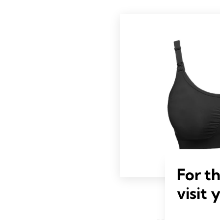
For t
visit 