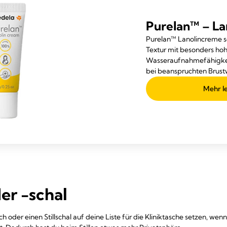
Purelan™ – La
Purelan™ Lanolincreme so
Textur mit besonders ho
Wasseraufnahmefähigkeit
bei beanspruchten Brust
Mehr l
der -schal
uch oder einen Stillschal auf deine Liste für die Kliniktasche setzen, wen