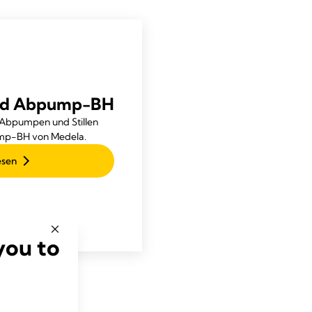
 und Abpump-BH
 Abpumpen und Stillen
ump-BH von Medela.
esen
you to