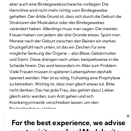
aber auch eine Bindegewebsschwäche vorliegen: Die
Harnröhre wird nicht mehr richtig vom Bindegewebe
gehalten. Der dritte Grund ist, dass sich durch die Geburt die
Strukturen der Muskulatur oder des Bindegewebes
verändert haben. Allerdings muss man sagen: Die meisten
Frauen haben von jedem der drei Gründe etwas. Spürt man
Monate nach der Geburt zwischen den Beinen ein starkes
Druckgefühl nach unten, ist das ein Zeichen für eine
mögliche Senkung der Organe – also Blase, Gebärmutter
und Darm. Diese drängen nach unten, beispielsweise in die
Scheide hinein. Das wird besonders im Alter zum Problem.
Viele Frauen müssen in späteren Lebensjahren deshalb
operiert werden. Hier ist es nötig, frühzeitig eine Prophylaxe
zu betreiben. Wichtig ist, dass man gleich etwas tut. Bitte
nicht denken: Das hat jede Frau, das gehört dazu! Lieber
gleich aktiv werden, zum Arzt gehen und sich
Krankengymnastik verschreiben lassen, um den
Beckenboden zu stärken.
Was braucht der Beckenboden nach der Geburt?
For the best experience, we advise
Nach der Geburt geht es darum, den Beckenboden zu