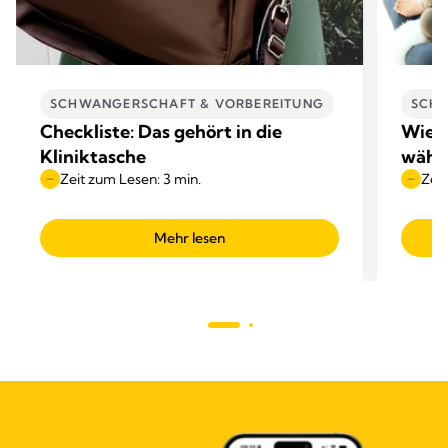
SCHWANGERSCHAFT & VORBEREITUNG
SCHW
Checkliste: Das gehört in die
Wie v
Kliniktasche
währ
Zeit zum Lesen: 3 min.
Zeit
Mehr lesen