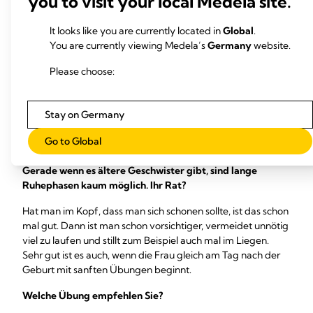
you to visit your local Medela site.
festigen, um den Zustand vor der Schwangerschaft
möglichst wiederherzustellen. Erstmal sollte man den
It looks like you are currently located in
Global
.
Beckenboden unbedingt schonen. Gerade in unserer
You are currently viewing Medela’s
Germany
website.
heutigen Zeit wollen alle Frauen schnell wieder fit sein und
Please choose:
perfekt aussehen. Das geht aber gar nicht. Aus meiner Sicht
als Physiotherapeutin sollte sich die Frau nach der Geburt
wirklich acht Wochen immer wieder hinlegen und sich
Stay on Germany
schonen. Am besten packt sie sich dabei so oft wie möglich
ein Kissen unter den Po, damit der Beckenboden
Go to Global
hochgelagert und entlastet wird.
Gerade wenn es ältere Geschwister gibt, sind lange
Ruhephasen kaum möglich. Ihr Rat?
Hat man im Kopf, dass man sich schonen sollte, ist das schon
mal gut. Dann ist man schon vorsichtiger, vermeidet unnötig
viel zu laufen und stillt zum Beispiel auch mal im Liegen.
Sehr gut ist es auch, wenn die Frau gleich am Tag nach der
Geburt mit sanften Übungen beginnt.
Welche Übung empfehlen Sie?