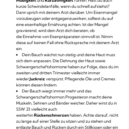
Müdigkeit
und
Kurzatmigkeit
führen. Hast du auch
kurze Schwindelanfälle, wenn du schnell aufstehst?
Dann sprich mit deinem Arzt darüber. Um Eisenmangel
vorzubeugen oder entgegenzuwirken, solltest du auf
eine eisenhaltige Ernährung achten. Ist der Mangel
gravierend, wird dein Arzt dich beraten, ob
die Einnahme von Eisenpräparaten sinnvoll ist. Nimm
diese auf keinen Fall ohne Rücksprache mit deinem Arzt
ein.
Dein Bauch wächst nun stetig und deine Haut muss
sich dem anpassen. Die Dehnung der Haut sowie
Schwangerschaftshormone haben zur Folge, dass du im
zweiten und dritten Trimester vielleicht immer
wieder
Juckreiz
verspürst. Pflegende Öle und Cremes
können diesen lindern.
Der Bauch wiegt immer mehr und das
Schwangerschaftshormon Progesteron macht deine
Muskeln, Sehnen und Bänder weicher. Daher wirst du in
SSW 23 vielleicht auch
weiterhin
Rückenschmerzen
haben. Achte darauf, nicht
zu lange auf einer Stelle zu sitzen und zu stehen und
entlaste Bauch und Rücken durch ein Stillkissen oder ein