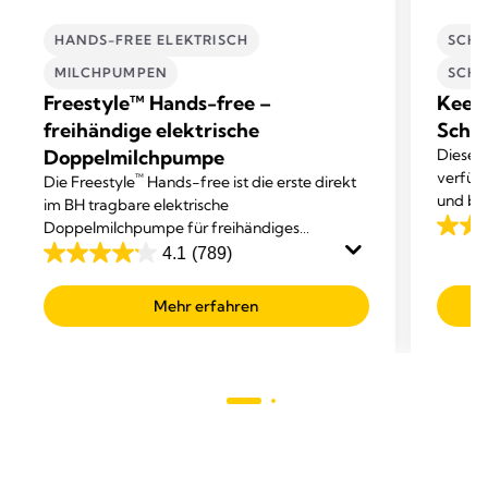
HANDS-FREE ELEKTRISCH
SCHW
MILCHPUMPEN
SCHW
Freestyle™ Hands-free –
Keep
freihändige elektrische
Schwa
Doppelmilchpumpe
Dieser 
verfügt
™
Die Freestyle
Hands-free ist die erste direkt
und bie
im BH tragbare elektrische
Doppelmilchpumpe für freihändiges
4.2
Abpumpen von Medela.
4.1
(789)
von
4.1
5
von
Mehr erfahren
Sterne
5
147
Sternen.
Bewer
789
Bewertungen