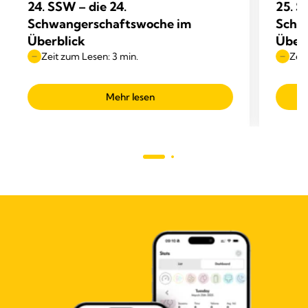
24. SSW – die 24.
25. S
Schwangerschaftswoche im
Schw
Überblick
Überb
Zeit zum Lesen: 3 min.
Zeit
Mehr lesen