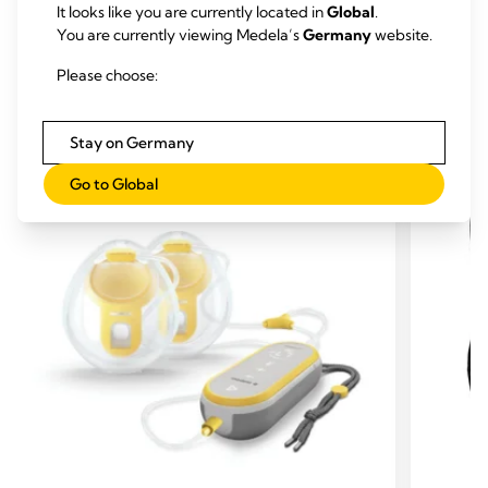
It looks like you are currently located in
Global
.
You are currently viewing Medela’s
Germany
website.
Please choose:
ÄHNLICHE PRODUKTE
Stay on Germany
Go to Global