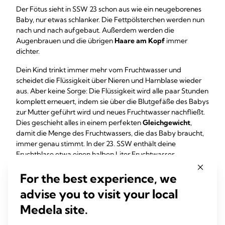
Der Fötus sieht in SSW 23 schon aus wie ein neugeborenes
Baby, nur etwas schlanker. Die Fettpölsterchen werden nun
nach und nach aufgebaut. Außerdem werden die
Augenbrauen und die übrigen
Haare
am Kopf
immer
dichter.
Dein Kind trinkt immer mehr vom Fruchtwasser und
scheidet die Flüssigkeit über Nieren und Harnblase wieder
aus. Aber keine Sorge: Die Flüssigkeit wird alle paar Stunden
komplett erneuert, indem sie über die Blutgefäße des Babys
zur Mutter geführt wird und neues Fruchtwasser nachfließt.
Dies geschieht alles in einem perfekten
Gleichgewicht
,
damit die Menge des Fruchtwassers, die das Baby braucht,
immer genau stimmt. In der 23. SSW enthält deine
Fruchtblase etwa einen halben Liter Fruchtwasser.
For the best experience, we
advise you to visit your local
Medela site.
Hinweis