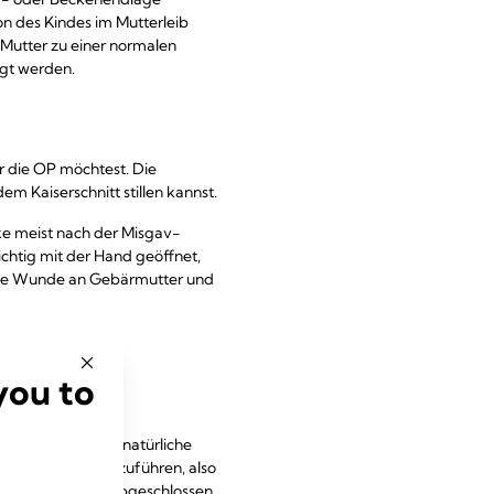
on des Kindes im Mutterleib
ie Mutter zu einer normalen
agt werden.
r die OP möchtest. Die
m Kaiserschnitt stillen kannst.
ke meist nach der Misgav-
chtig mit der Hand geöffnet,
 die Wunde an Gebärmutter und
planten
you to
nkt, an dem eine natürliche
urtstermin
durchzuführen, also
unkt vollständig abgeschlossen,