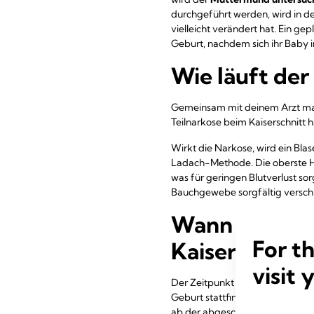
durchgeführt werden, wird in de
vielleicht verändert hat. Ein gep
Geburt, nachdem sich ihr Baby 
Wie läuft der
Gemeinsam mit deinem Arzt mach
Teilnarkose beim Kaiserschnitt 
Wirkt die Narkose, wird ein Bla
Ladach-Methode. Die oberste Ha
was für geringen Blutverlust 
Bauchgewebe sorgfältig versch
Wann ist der 
For t
Kaiserschnitt
visit 
Der Zeitpunkt eines Kaiserschni
Geburt stattfindet. „Man versuc
ab der abgeschlossenen 39. SSW“