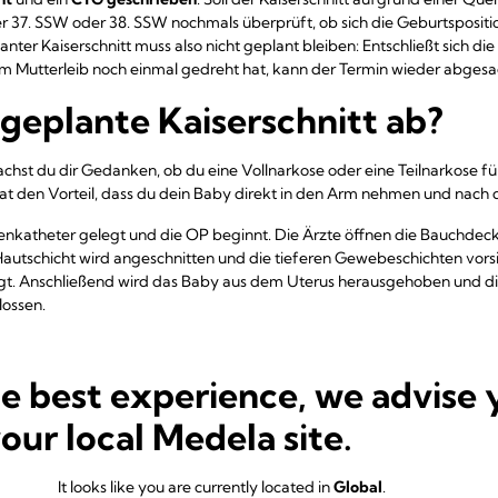
r 37. SSW oder 38. SSW nochmals überprüft, ob sich die Geburtspositi
lanter Kaiserschnitt muss also nicht geplant bleiben: Entschließt sich d
im Mutterleib noch einmal gedreht hat, kann der Termin wieder abges
 geplante Kaiserschnitt ab?
st du dir Gedanken, ob du eine Vollnarkose oder eine Teilnarkose fü
hat den Vorteil, dass du dein Baby direkt in den Arm nehmen und nach de
senkatheter gelegt und die OP beginnt. Die Ärzte öffnen die Bauchdec
utschicht wird angeschnitten und die tieferen Gewebeschichten vorsi
sorgt. Anschließend wird das Baby aus dem Uterus herausgehoben und
lossen.
passende Termin für einen ge
he best experience, we advise 
?
your local Medela site.
tts beeinflusst die Nachwirkungen für das Kind – ebenso wie der Zeitpu
ht heutzutage, den Kaiserschnitt
möglichst nahe am errechneten Geb
It looks like you are currently located in
Global
.
, erklärt Prof. Dimpfl. Die Entwicklung des Babys ist zu diesem Zeitp