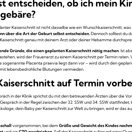
st entscheiden, ob ich mein Ki
 gebäre?
nter Kaiserschnitt ist nicht dasselbe wie ein Wunschkaiserschnitt, was
nn über die Art der Geburt selbst entscheiden.
Dennoch solltest du d
 Kaiserschnitt genau mit deinem Arzt oder deiner Hebamme durchspre
ende Gründe, die einen geplanten Kaiserschnitt nötig machen
. Ist a
stehen, wird der Frauenarzt zu einem Kaiserschnitt per Termin raten. V
 sogenannte Placenta praevia liegt dann vor – wird durch den geplant
amit lebensbedrohliche Blutungen vermieden.
Kaiserschnitt auf Termin vorbe
äch in der Klinik sprichst du mit den betreuenden Ärzten über die V
 Gespräch in der Regel zwischen der 32. SSW und 34. SSW stattfindet, 
kologe, dein Baby per Kaiserschnitt zur Welt zu bringen, wird er das a
schall
vorgenommen, bei dem
Größe und Gewicht des Kindes nochm
ht
und ein
CTG geschrieben
. Soll der Kaiserschnitt aufgrund einer Q