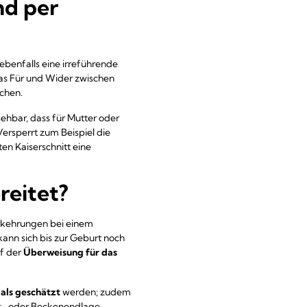
nd per
 ebenfalls eine irreführende
as Für und Wider zwischen
chen.
bsehbar, dass für Mutter oder
ersperrt zum Beispiel die
en Kaiserschnitt eine
reitet?
orkehrungen bei einem
kann sich bis zur Geburt noch
uf der
Überweisung für das
als geschätzt
werden; zudem
uer- oder Beckenendlage