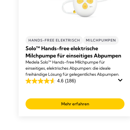
HANDS-FREE ELEKTRISCH
MILCHPUMPEN
Solo™ Hands-free elektrische
Milchpumpe für einseitiges Abpumpen
Medela Solo™ Hands-free Milchpumpe für
einseitiges, elektrisches Abpumpen: die ideale
freihändige Lösung für gelegentliches Abpumpen.
4.6
(186)
4.6
von
5
Mehr erfahren
Sternen.
186
Bewertungen