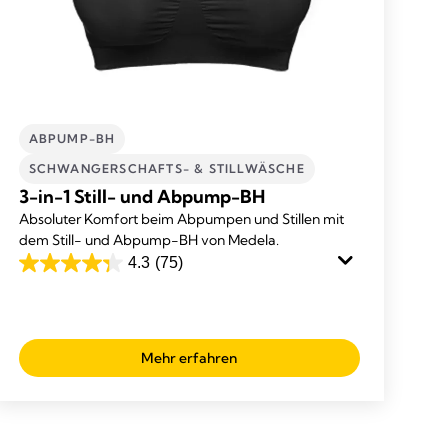
ABPUMP-BH
SCHWANGERSCHAFTS- & STILLWÄSCHE
3-in-1 Still- und Abpump-BH
Absoluter Komfort beim Abpumpen und Stillen mit
dem Still- und Abpump-BH von Medela.
4.3
(75)
4.3
von
5
Sternen.
Mehr erfahren
75
Bewertungen