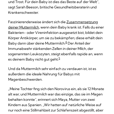
und Trost. Für dein Baby ist dies das Beste auf der Welt“,
sagt Sarah Beeson, britische Gesundheitsberaterin und
Krankenschwester.
Faszinierenderweise ändert sich die
Zusammensetzung
deiner Muttermilch
, wenn dein Baby krank ist. Falls du einer
Bakterien- oder Vireninfektion ausgesetzt bist, bildet dein
Körper Antikörper, um sie zu bekämpfen; diese erhält dein
8
Baby dann über deine Muttermilch.
Der Anteil der
Immunabwehr stärkenden Zellen in deiner Milch, der
sogenannten Leukozyten, steigt ebenfalls rapide an, wenn
5
es deinem Baby nicht gut geht.
Und da Muttermilch sehr einfach zu verdauen ist, ist es
außerdem die ideale Nahrung für Babys mit
Magenbeschwerden.
„Meine Tochter fing sich den Norovirus ein, als sie 12 Monate
alt war, und Muttermilch war das einzige, das sie im Magen
behalten konnte“, erinnert sich Maya, Mutter von zwei
Kindern aus Spanien. „Wir hatten auf natürliche Weise auf
nur noch eine Stillmahlzeit zur Schlafenszeit abgestillt, aber