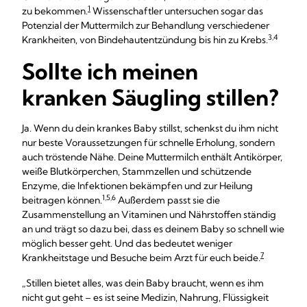
1
zu bekommen.
Wissenschaftler untersuchen sogar das
Potenzial der Muttermilch zur Behandlung verschiedener
3,4
Krankheiten, von Bindehautentzündung bis hin zu Krebs.
Sollte ich meinen
kranken Säugling stillen?
Ja. Wenn du dein krankes Baby stillst, schenkst du ihm nicht
nur beste Voraussetzungen für schnelle Erholung, sondern
auch tröstende Nähe. Deine Muttermilch enthält Antikörper,
weiße Blutkörperchen, Stammzellen und schützende
Enzyme, die Infektionen bekämpfen und zur Heilung
1,5,6
beitragen können.
Außerdem passt sie die
Zusammenstellung an Vitaminen und Nährstoffen ständig
an und trägt so dazu bei, dass es deinem Baby so schnell wie
möglich besser geht. Und das bedeutet weniger
7
Krankheitstage und Besuche beim Arzt für euch beide.
„Stillen bietet alles, was dein Baby braucht, wenn es ihm
nicht gut geht – es ist seine Medizin, Nahrung, Flüssigkeit