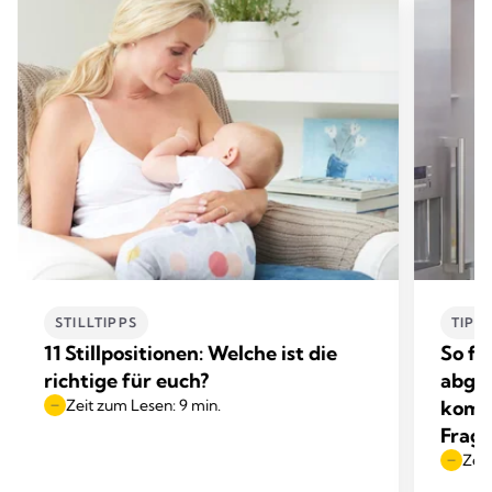
STILLTIPPS
TIPP
11 Stillpositionen: Welche ist die
So fü
richtige für euch?
abgep
Zeit zum Lesen: 9 min.
komm
Frag
Zeit