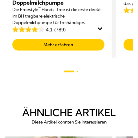
Doppelmilchpumpe
das per
™
Die Freestyle
Hands-free ist die erste direkt
Stillzeit
4.0
im BH tragbare elektrische
von
Doppelmilchpumpe für freihändiges
5
Abpumpen von Medela.
4.1
(789)
4.1
Sterne
von
223
Mehr erfahren
5
Bewer
Sternen.
789
Bewertungen
ÄHNLICHE ARTIKEL
Diese Artikel könnten Sie interessieren