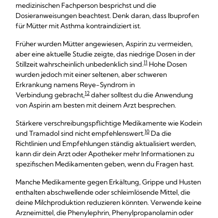
medizinischen Fachperson besprichst und die
Dosieranweisungen beachtest. Denk daran, dass Ibuprofen
für Mütter mit Asthma kontraindiziert ist.
Früher wurden Mütter angewiesen, Aspirin zu vermeiden,
aber eine aktuelle Studie zeigte, das niedrige Dosen in der
11
Stillzeit wahrscheinlich unbedenklich sind.
Hohe Dosen
wurden jedoch mit einer seltenen, aber schweren
Erkrankung namens Reye-Syndrom in
12
Verbindung gebracht,
daher solltest du die Anwendung
von Aspirin am besten mit deinem Arzt besprechen.
Stärkere verschreibungspflichtige Medikamente wie Kodein
10
und Tramadol sind nicht empfehlenswert.
Da die
Richtlinien und Empfehlungen ständig aktualisiert werden,
kann dir dein Arzt oder Apotheker mehr Informationen zu
spezifischen Medikamenten geben, wenn du Fragen hast.
Manche Medikamente gegen Erkältung, Grippe und Husten
enthalten abschwellende oder schleimlösende Mittel, die
deine Milchproduktion reduzieren könnten. Verwende keine
Arzneimittel, die Phenylephrin, Phenylpropanolamin oder