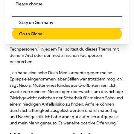
Please choose:
Stillens die Risiken überwiegen. „Stillen ist bei fast allen
Krankheiten trotzdem möglich, mit Ausnahme einiger
seltener Erkrankungen“, sagt Sarah. „Du kennst deine
Stay on Germany
regelmäßigen Medikamente und solltest diese in der
Schwangerschaft mit deinem Arzt oder Spezialisten
Go to Global
besprechen. Es gibt Checklisten zur Sicherheit
verschiedener Medikamente für alle medizinischen
Fachpersonen.“ In jedem Fall solltest du dieses Thema mit
deinem Arzt oder der medizinischen Fachperson
besprechen.
„Ich habe eine hohe Dosis Medikamente gegen meine
Epilepsie eingenommen, aber Stillen war trotzdem möglich“,
sagt Nicola, Mutter eines Kindes aus Großbritannien. „Ich
wurde von meinem Neurologen überwacht, um das richtige
Gleichgewicht zwischen der Sicherheit für meinen Sohn und
einem niedrigen Anfallsrisiko zu finden. Anfälle können
durch Schlaflosigkeit ausgelöst werden und ich habe Tag
und Nacht gestillt. Ich habe aber gut auf mich aufgepasst
und mein Mann genauso. Es war eine positive Erfahrung.“