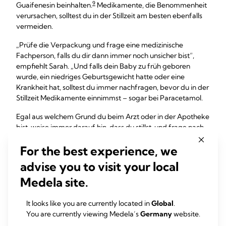
9
Guaifenesin beinhalten.
Medikamente, die Benommenheit
verursachen, solltest du in der Stillzeit am besten ebenfalls
vermeiden.
„Prüfe die Verpackung und frage eine medizinische
Fachperson, falls du dir dann immer noch unsicher bist“,
empfiehlt Sarah. „Und falls dein Baby zu früh geboren
wurde, ein niedriges Geburtsgewicht hatte oder eine
Krankheit hat, solltest du immer nachfragen, bevor du in der
Stillzeit Medikamente einnimmst – sogar bei Paracetamol.
Egal aus welchem Grund du beim Arzt oder in der Apotheke
bist, weise immer darauf hin, dass du stillst, und frage nach
der besten Option“, fügt sie hinzu.
For the best experience, we
Was ist mit regelmäßiger
advise you to visit your local
Medikamenteneinnahme?
Medela site.
Falls du langfristig und regelmäßig Medikamente wegen
It looks like you are currently located in
Global
.
Diabetes, Asthma, Depressionen oder einer anderen
You are currently viewing Medela’s
Germany
website.
chronischen Erkrankung einnimmst, können die Vorteile des