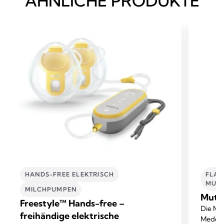
ÄHNLICHE PRODUKTE
HANDS-FREE ELEKTRISCH
FLAS
MUTT
MILCHPUMPEN
Mutte
Freestyle™ Hands-free –
Die Mut
freihändige elektrische
Medela