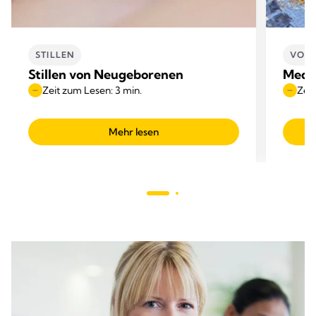
STILLEN
VORT
Stillen von Neugeborenen
Medik
Zeit zum Lesen: 3 min.
Zeit
Mehr lesen