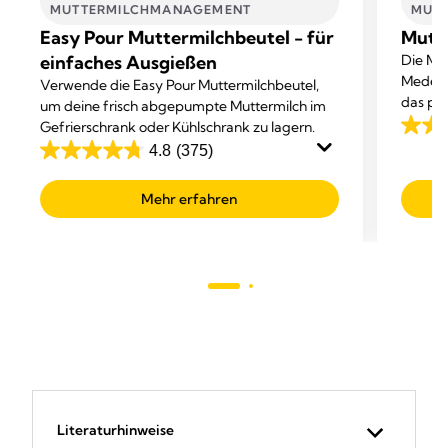
MUTTERMILCHMANAGEMENT​
MUTT
Easy Pour Muttermilchbeutel - für
Mutte
einfaches Ausgießen
Die Mut
Medela
Verwende die Easy Pour Muttermilchbeutel,
das per
um deine frisch abgepumpte Muttermilch im
Stillzeit
Gefrierschrank oder Kühlschrank zu lagern.
4.0
4.8
(375)
von
4.8
5
von
Mehr erfahren
Sterne
5
223
Sternen.
Bewer
375
Bewertungen
Literaturhinweise