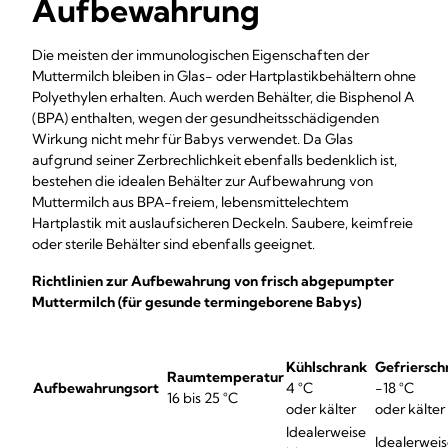
Aufbewahrung
Die meisten der immunologischen Eigenschaften der
Muttermilch bleiben in Glas- oder Hartplastikbehältern ohne
Polyethylen erhalten. Auch werden Behälter, die Bisphenol A
(BPA) enthalten, wegen der gesundheitsschädigenden
Wirkung nicht mehr für Babys verwendet. Da Glas
aufgrund seiner Zerbrechlichkeit ebenfalls bedenklich ist,
bestehen die idealen Behälter zur Aufbewahrung von
Muttermilch aus BPA-freiem, lebensmittelechtem
Hartplastik mit auslaufsicheren Deckeln. Saubere, keimfreie
oder sterile Behälter sind ebenfalls geeignet.
Richtlinien zur Aufbewahrung von frisch abgepumpter
Muttermilch (für gesunde termingeborene Babys)
Kühlschrank
Gefriersch
Raumtemperatur
Aufbewahrungsort
4 °C
-18 °C
16 bis 25 °C
oder kälter
oder kälter
Idealerweise
Idealerwei