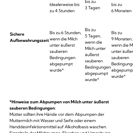
bis zu
Idealerweise bis
bis zu
3 Tagen
zu 4 Stunden
6 Monaten
Bis zu
Bis zu 6 Stunden,
Bis zu
Sichere
5 Tagen,
wenn die Milch
9 Monaten,
Aufbewahrungszeit
wenn die
unter äußerst
wenn die M
Milch unter
sauberen
unter äußer
äußerst
Bedingungen
sauberen
sauberen
abgepumpt
Bedingung
Bedingungen
wurde*
abgepump
abgepumpt
wurde*
wurde*
*Hinweise zum Abpumpen von Milch unter äußerst
sauberen Bedingungen:
Mütter sollten ihre Hände vor dem Abpumpen der
Muttermilch mit Wasser und Seife oder einem
Handdesinfektionsmittel auf Alkoholbasis waschen.