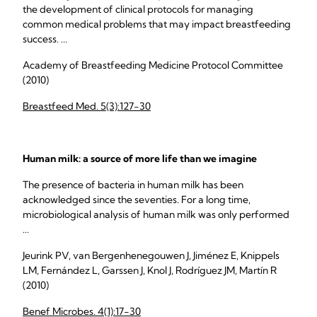
the development of clinical protocols for managing
common medical problems that may impact breastfeeding
success. ...
Academy of Breastfeeding Medicine Protocol Committee
(2010)
Breastfeed Med. 5(3):127-30
Human milk: a source of more life than we imagine
The presence of bacteria in human milk has been
acknowledged since the seventies. For a long time,
microbiological analysis of human milk was only performed
...
Jeurink PV, van Bergenhenegouwen J, Jiménez E, Knippels
LM, Fernández L, Garssen J, Knol J, Rodríguez JM, Martín R
(2010)
Benef Microbes. 4(1):17-30