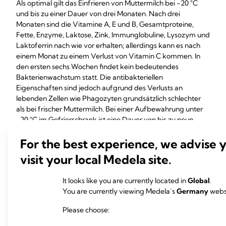
Als optimal gilt das Einfrieren von Muttermilch bei -20 °C
und bis zu einer Dauer von drei Monaten. Nach drei
Monaten sind die Vitamine A, E und B, Gesamtproteine,
Fette, Enzyme, Laktose, Zink, Immunglobuline, Lysozym und
Laktoferrin nach wie vor erhalten; allerdings kann es nach
einem Monat zu einem Verlust von Vitamin C kommen. In
den ersten sechs Wochen findet kein bedeutendes
Bakterienwachstum statt. Die antibakteriellen
Eigenschaften sind jedoch aufgrund des Verlusts an
lebenden Zellen wie Phagozyten grundsätzlich schlechter
als bei frischer Muttermilch. Bei einer Aufbewahrung unter
-20 °C im Gefrierschrank ist eine Dauer von bis zu neun
Monaten akzeptierbar, obwohl bei -80 °C Geschmacks- und
Geruchsveränderungen auftreten können, da die Lipase
For the best experience, we advise 
weiter Fett in Fettsäuren umwandelt.
visit your local Medela site.
Eingefrorene Milch kann im Kühlschrank, im warmen
Wasserbad oder unter fliessendem Warmwasser aufgetaut
It looks like you are currently located in
Global
.
werden. Muttermilch sollte nicht in heissem Wasser, in der
You are currently viewing Medela’s
Germany
websi
Mikrowelle oder auf dem Herd aufgetaut werden, da hohe
Please choose:
Temperaturen die antibakteriellen und anderen bioaktiven
Eigenschaften der Milch beinträchtigen können. Der