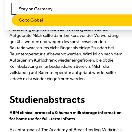
Auftauvorgang ist abgeschlossen, wenn die gefrorene Milch
Stay on Germany
bereits flüssig, aber noch kalt ist und noch vereinzelte
Eiskristalle sichtbar sind. Das Vorhandensein von Eiskristallen
Go to Global
ist ein eindeutiges Anzeichen dafür, dass der
Auftauvorgang noch nicht zu weit fortgeschritten ist.
Aufgetaute Milch sollte dann bis kurz vor der Verwendung
gekühlt werden und wegen des sonst einsetzenden
Bakterienwachstums nicht länger als einige Stunden bei
Raumtemperatur aufbewahrt werden. Wird Milch nach dem
Auftauen im Kühlschrank wieder eingefroren, bleibt die
Keimbelastung im unbedenklichen Bereich; Milch, die
vollständig auf Raumtemperatur aufgetaut wurde, sollte
jedoch nicht wieder eingefroren werden.
Studienabstracts
ABM clinical protocol #8: human milk storage information
for home use for full-term infants
A central goal of The Academy of Breastfeeding Medicine is