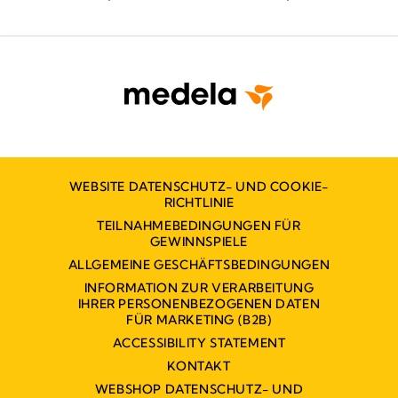
Wie erfolgreiche Teams für die perinatale
Qua
Optimierung aufgebaut werden
der
WEBSITE DATENSCHUTZ- UND COOKIE-
RICHTLINIE
TEILNAHMEBEDINGUNGEN FÜR
GEWINNSPIELE
ALLGEMEINE GESCHÄFTSBEDINGUNGEN
INFORMATION ZUR VERARBEITUNG
IHRER PERSONENBEZOGENEN DATEN
FÜR MARKETING (B2B)
ACCESSIBILITY STATEMENT
KONTAKT
WEBSHOP DATENSCHUTZ- UND