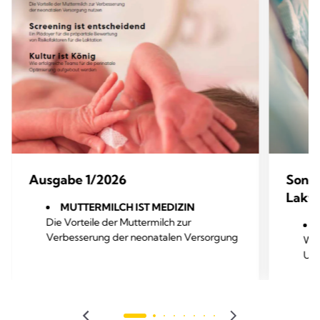
Ausgabe 1/2026
Sond
Lakta
MUTTERMILCH IST MEDIZIN
Die Vorteile der Muttermilch zur
Verbesserung der neonatalen Versorgung
War
nutzen
Unt
SCREENING IST ENTSCHEIDEND
Ein Plädoyer für die präpartale Bewertung
Wen
von Risikofaktoren für die Laktation
wir
KULTURE IST KÖNIG