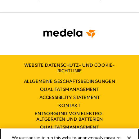
Wie erfolgreiche Teams für die perinatale
Qua
Optimierung aufgebaut werden
der
WEBSITE DATENSCHUTZ- UND COOKIE-
RICHTLINIE
ALLGEMEINE GESCHÄFTSBEDINGUNGEN
QUALITÄTSMANAGEMENT
ACCESSIBILITY STATEMENT
KONTAKT
ENTSORGUNG VON ELEKTRO-
ALTGERÄTEN UND BATTERIEN
QUALITÄTSMANAGEMENT
BARRIEREFREIHEITSERKLÄRUNG
We use cookies to run this website, anonymously measure