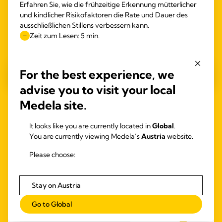
Erfahren Sie, wie die frühzeitige Erkennung mütterlicher
und kindlicher Risikofaktoren die Rate und Dauer des
ausschließlichen Stillens verbessern kann.
Zeit zum Lesen: 5 min.
Mehr lesen
For the best experience, we
advise you to visit your local
Medela site.
ABP
Abpu
It looks like you are currently located in
Global
.
Zeit
You are currently viewing Medela’s
Austria
website.
Please choose:
Stay on Austria
Go to Global