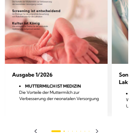
Ausgabe 1/2026
Sond
Lakta
MUTTERMILCH IST MEDIZIN
Die Vorteile der Muttermilch zur
Verbesserung der neonatalen Versorgung
War
nutzen
Unt
SCREENING IST ENTSCHEIDEND
Ein Plädoyer für die präpartale Bewertung
Wen
von Risikofaktoren für die Laktation
wir
KULTURE IST KÖNIG