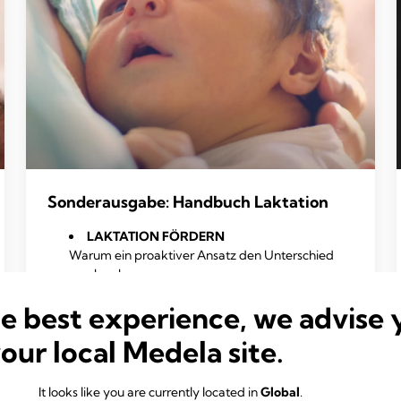
Sonderausgabe: Handbuch Laktation
LAKTATION FÖRDERN
Warum ein proaktiver Ansatz den Unterschied
machen kann
BEST PRACTICE
he best experience, we advise 
Wenn aus Wissenschaft klinische Praxis wird
DOSIS ERHÖHEN
your local Medela site.
Qualitätsverbesserung für mehr Milch auf der
Neo
It looks like you are currently located in
Global
.