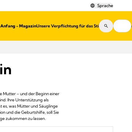
Sprache
r Anfang - Magazin
Unsere Verpflichtung für das Stillen
Shops
in
e Mutter – und der Beginn einer
nd. Ihre Unterstützung als
st es, was Mütter und Säuglinge
on und die Geburtshilfe, soll Sie
lege zukommen zu lassen.