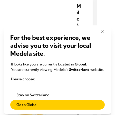
M
il
c
h
p
For the best experience, we
u
advise you to visit your local
m
p
Medela site.
e
n
It looks like you are currently located in
Global
.
You are currently viewing Medela’s
Switzerland
website.
f
ü
Please choose:
r
d
Stay on Switzerland
e
n
Go to Global
p