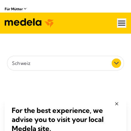
Für Mütter
hea
Land wählen
Schweiz
Suche (z.B. Straße, Stadt oder Postleizahl)
Max. Distanz
5 km
For the best experience, we
advise you to visit your local
Suchen
Medela site.