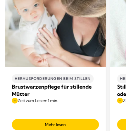
HERAUSFORDERUNGEN BEIM STILLEN
HERA
Brustwarzenpflege für stillende
Still
Mütter
oder 
Zeit zum Lesen: 1 min.
Zeit
Mehr lesen