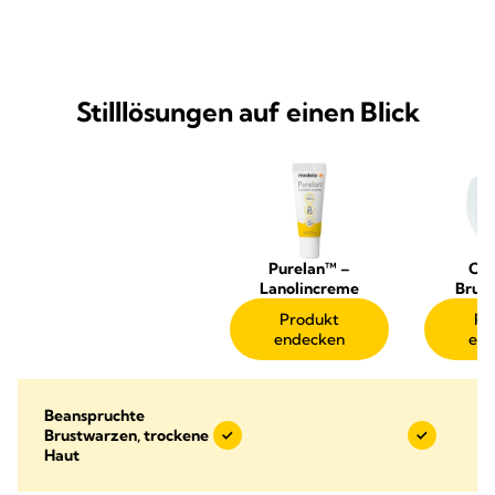
Stilllösungen auf einen Blick
Purelan™ –
Con
Lanolincreme
Brus
Produkt
Pr
endecken
end
Beanspruchte
Brustwarzen, trockene
Haut