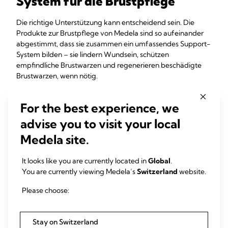
System für die Brustpflege
Die richtige Unterstützung kann entscheidend sein. Die
Produkte zur Brustpflege von Medela sind so aufeinander
abgestimmt, dass sie zusammen ein umfassendes Support-
System bilden – sie lindern Wundsein, schützen
empfindliche Brustwarzen und regenerieren beschädigte
Brustwarzen, wenn nötig.
Purelan™
beruhigt und lindert beanspruchte
For the best experience, we
Brustwarzen und trockene Haut.
Contact™ Brusthütchen
ermöglichen das Stillen,
advise you to visit your local
auch wenn Schwierigkeiten beim Anlegen auftreten,
Medela site.
und tragen zum Schutz schmerzender Brustwarzen
während des Stillens bei.
Hydrogel-Pads
kühlen und beruhigen die
It looks like you are currently located in
Global
.
Brustwarzen zwischen den Stillmahlzeiten und fördern
You are currently viewing Medela’s
Switzerland
website.
die Regeneration der Haut.
Please choose:
Stilleinlagen
gewährleisten Trockenheit,
Selbstvertrauen und Komfort – Tag und Nacht.
Stay on Switzerland