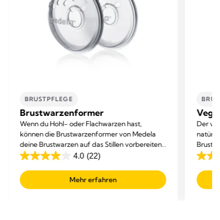
BRUSTPFLEGE
BRUS
Brustwarzenformer
Vega
Wenn du Hohl- oder Flachwarzen hast,
Der ve
können die Brustwarzenformer von Medela
natürli
deine Brustwarzen auf das Stillen vorbereiten,
Brustw
damit dein Baby die Brustwarze besser
4.0
(22)
4.0
4.7
erfassen kann.
von
von
Mehr erfahren
5
5
Sternen.
Sterne
22
282