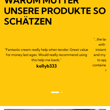
WARUM MÜTTER
UNSERE PRODUKTE SO
SCHÄTZEN
"...the lac
with th
"Fantastic cream really help when tender. Great value
instantly
for money last ages. Would really recommend using
and my bab
this help me loads."
to apply
container s
kellyb333
thi