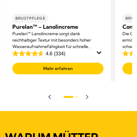
BRUSTPFLEGE
BRUS
Purelan™ – Lanolincreme
Cont
Purelan™ Lanolincreme sorgt dank
Die Co
reichhaltiger Textur mit besonders hoher
ermögli
Wasseraufnahmefähigkeit für schnelle
schwier
Linderung bei beanspruchten Brustwarzen
wunde 
4.6
(334)
4.6
4.6
und trockener Haut.
Baby he
von
von
erfasse
Mehr erfahren
5
5
Sternen.
Sterne
334
747
Bewertungen
Bewer