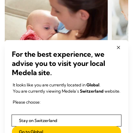
For the best experience, we
advise you to visit your local
Medela site.
It looks like you are currently located in
Global
.
HERAUSFORDERUNGEN BEIM STILLEN
HERA
You are currently viewing Medela’s
Switzerland
website.
Was ist eine
Brust
Brustdrüsenschwellung?
Mütt
Please choose:
Zeit zum Lesen: 1 min.
Zeit
Stay on Switzerland
Mehr lesen
Go to Global