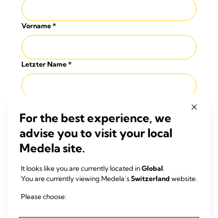
Vorname
*
Letzter Name
*
Anschrift
*
For the best experience, we
advise you to visit your local
Postleitzahl
*
Medela site.
It looks like you are currently located in
Global
.
You are currently viewing Medela’s
Switzerland
website.
Stadt
*
Please choose: