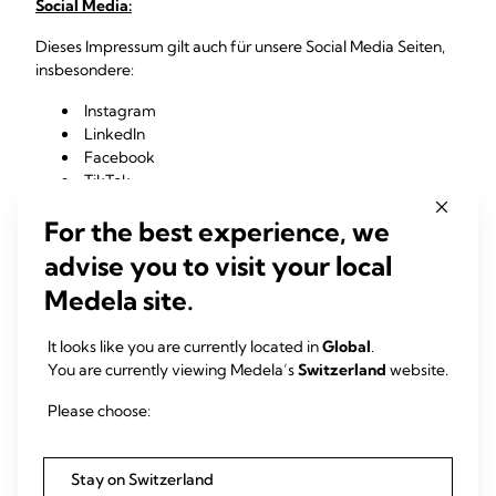
Social Media:
Dieses Impressum gilt auch für unsere Social Media Seiten,
insbesondere:
Instagram
LinkedIn
Facebook
TikTok
X
For the best experience, we
Youtube
Xing
advise you to visit your local
Haftung:
Medela site.
Wir sind für die Inhalte unserer Internetseiten und unserer
It looks like you are currently located in
Global
.
Social Media Profile gemäß den geltenden Gesetzen
You are currently viewing Medela’s
Switzerland
website.
verantwortlich. Alle Inhalte werden mit größtmöglicher
Sorgfalt erstellt. Soweit unsere Internetseiten oder Social
Please choose:
Media Profile Verknüpfungen zu externen Internetseiten
Dritter oder auf Social Media Profile Dritter enthalten,
übernehmen wir keine Gewähr für die Richtigkeit,
Stay on Switzerland
Vollständigkeit und fortlaufende Aktualität der verlinkten