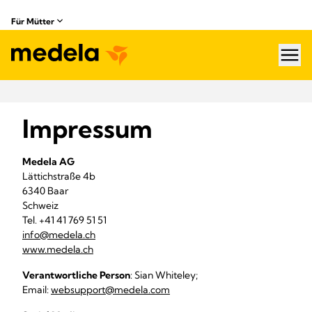
Für Mütter
hea
Impressum
Medela AG
Lättichstraße 4b
6340 Baar
Schweiz
Tel. +41 41 769 51 51
info@medela.ch
www.medela.ch
Verantwortliche Person
: Sian Whiteley;
Email:
websupport@medela.com