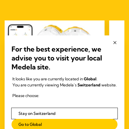
For the best experience, we
advise you to visit your local
Medela site.
It looks like you are currently located in
Global
.
You are currently viewing Medela’s
Switzerland
website.
Please choose:
INBRA ELEKTRISCHE
MILCHPUMPEN
HAND
Stay on Switzerland
Magic InBra™
MIL
Medela Magic InBra™: Die sanfte, im BH
Frees
Go to Global
tragbare Milchpumpe für unschlagbare