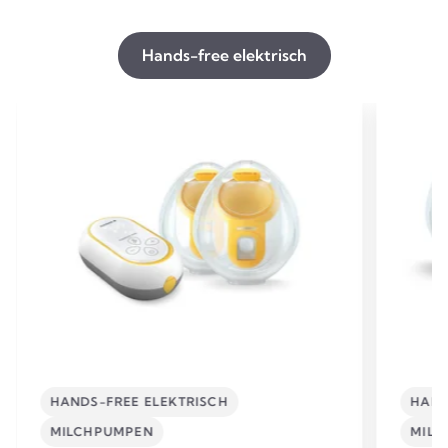
Hands-free elektrisch
HANDS-FREE ELEKTRISCH
HAND
MILCHPUMPEN
MIL