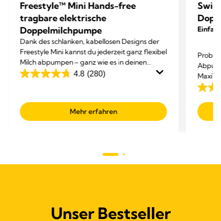
Freestyle™ Mini Hands-free
Swin
tragbare elektrische
Doppe
Doppelmilchpumpe
Einfach
Dank des schlanken, kabellosen Designs der
Freestyle Mini kannst du jederzeit ganz flexibel
Probier
Milch abpumpen – ganz wie es in deinen
Abpump
Tagesablauf passt.
4.8
(280)
Maxi™ 
4.8
höchst
von
4.3
dich g
5
von
kannst.
Mehr erfahren
Sternen.
5
280
Sterne
Bewertungen
426
Bewer
Unser Bestseller