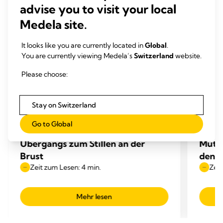
advise you to visit your local
Medela site.
It looks like you are currently located in
Global
.
You are currently viewing Medela’s
Switzerland
website.
Please choose:
Stay on Switzerland
ÜBERGANG ZUM STILLEN
ÜBER
Go to Global
Stillraten – Ergebnisse des
Orale
Übergangs zum Stillen an der
Mutte
Brust
den Ü
Zeit zum Lesen: 4 min.
Zeit
Mehr lesen