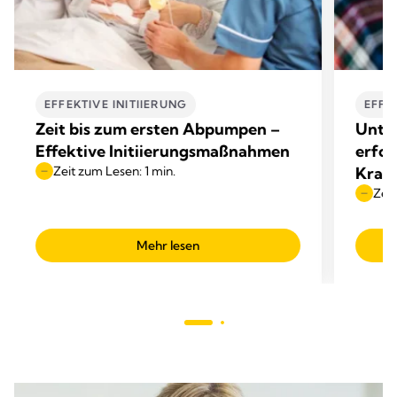
EFFEKTIVE INITIIERUNG
EFFE
Zeit bis zum ersten Abpumpen –
Unter
Effektive Initiierungsmaßnahmen
erfol
Zeit zum Lesen: 1 min.
Kran
Zeit
Mehr lesen