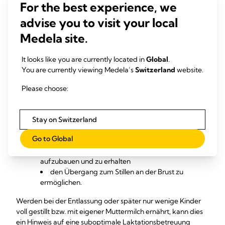
For the best experience, we
Werden bei der Entlassung oder später nur wenige Kinder
voll gestillt bzw. mit eigener Muttermilch, kann dies ein
advise you to visit your local
Hinweis auf eine suboptimale Laktationsbetreuung
Medela site.
2
während des Krankenhausaufenthaltes sein
und sollte von
der Arbeitsgruppe zum Anlass genommen werden,
It looks like you are currently located in
Global
.
verbesserungswürdige Punkte zu besprechen und
You are currently viewing Medela’s
Switzerland
website.
5
Praxisänderungen zu veranlassen.
Please choose:
Anbieten einer fortlaufenden
5
proaktiven Laktationsbetreuung
Evaluieren der Interventionen zur Unterstützung von
Stay on Switzerland
Müttern deren Kinder auf der neonatologischen
Intensivstationen liegen, um:
Go to Global
die Milchproduktion effektiv zu initiieren,
aufzubauen und zu erhalten
den Übergang zum Stillen an der Brust zu
ermöglichen.
Werden bei der Entlassung oder später nur wenige Kinder
voll gestillt bzw. mit eigener Muttermilch ernährt, kann dies
ein Hinweis auf eine suboptimale Laktationsbetreuung