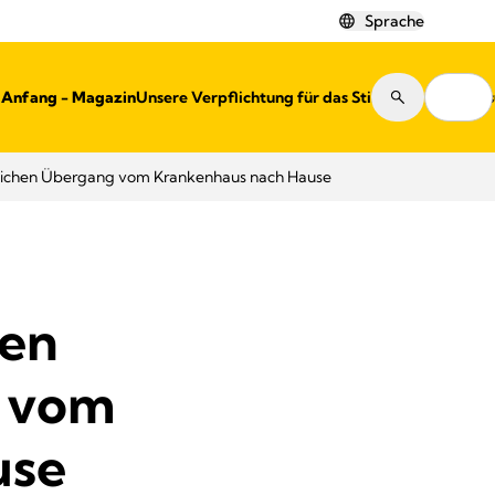
Sprache
r Anfang - Magazin
Unsere Verpflichtung für das Stillen
Shops
greichen Übergang vom Krankenhaus nach Hause
nen
g vom
use