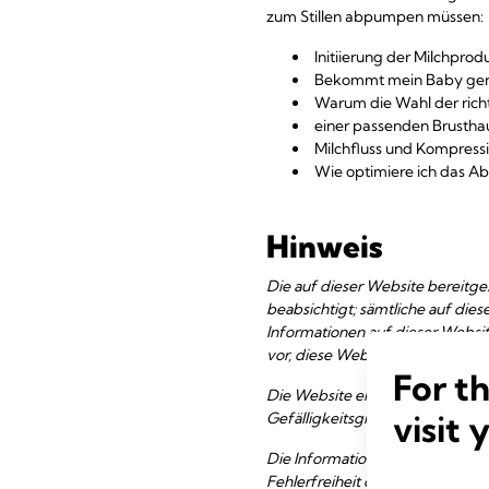
zum Stillen abpumpen müssen:
Initiierung der Milchprod
Bekommt mein Baby gen
Warum die Wahl der rich
einer passenden Brusth
Milchfluss und Kompressi
Wie optimiere ich das 
Hinweis
Die auf dieser Website bereitges
beabsichtigt; sämtliche auf die
Informationen auf dieser Websit
vor, diese Website jederzeit zu
For t
Die Website enthält Links zu Webs
visit 
Gefälligkeitsgründen; sie stellt
Die Informationen und Material
Fehlerfreiheit des Inhalts über