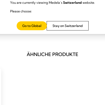
You are currently viewing Medela’s
Switzerland
website.
icherzustellen, übernehmen wir keine Garantie oder Gewähr für die Richt
er Informationen und Materialien, die auf dieser Website enthalten oder
Please choose:
Handlungen, die aufgrund des Inhalts dieser Website vorgenommen oder
sen. Die Nutzung der auf dieser Website enthaltenen oder mit dieser ve
Go to Global
Stay on Switzerland
hr. Medela übernimmt keine Haftung für Verluste oder Schäden, die sic
f den Inhalt dieser Website ergeben.
ÄHNLICHE PRODUKTE