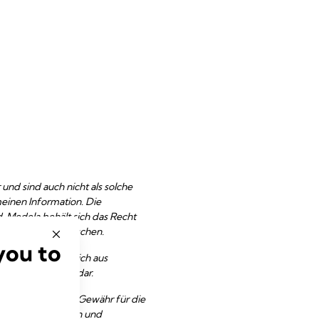
und sind auch nicht als solche
meinen Information. Die
. Medela behält sich das Recht
ändern oder zu löschen.
you to
folgt ausschliesslich aus
tes durch Medela dar.
t; es wird keine Gewähr für die
t der Informationen und