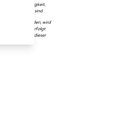
igkeit, Vollständigkeit,
 mit ihr verlinkt sind.
 unterlassen werden, wird
rlinkten Inhalte erfolgt
h aus der Nutzung dieser