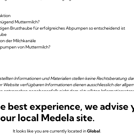
uktion
ügend Muttermilch?
tigen Brusthaube für erfolgreiches Abpumpen so entscheidend ist
aube
on der Milchkanäle
Abpumpen von Muttermilch?
tellten Informationen und Materialien stellen keine Rechtsberatung dar 
ser Website verfügbaren Informationen dienen ausschliesslich der allge
e entsprechen gegebenenfalls nicht dem aktuellsten Informationsstand
 ergänzen oder die Informationen und Materialien auf dieser Website zu 
he best experience, we advise 
ites Dritter. Die Bereitstellung dieser Links an die Leser bzw. Nutzer er
your local Medela site.
 keine Empfehlung oder Billigung der Inhalte dieser Drittanbieter-Websi
ien auf dieser Website werden ohne Mängelgewähr zur Verfügung gestell
It looks like you are currently located in
Global
.
nommen. Obwohl wir versucht haben, die Richtigkeit und Vollständigkei