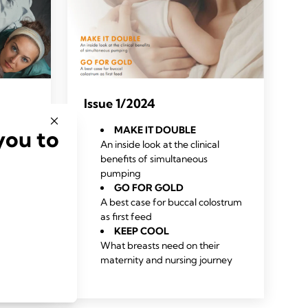
Issue 1/2024
MAKE IT DOUBLE
you to
An inside look at the clinical
active
benefits of simultaneous
pumping
NEXT
GO FOR GOLD
A best case for buccal colostrum
as first feed
KEEP COOL
E
What breasts need on their
ding
maternity and nursing journey