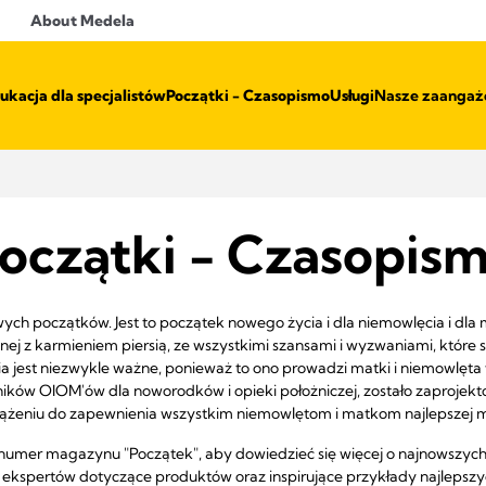
About Medela
ukacja dla specjalistów
Początki - Czasopismo
Usługi
Nasze zaangażo
oczątki - Czasopis
ych początków. Jest to początek nowego życia i dla niemowlęcia i dla 
ej z karmieniem piersią, ze wszystkimi szansami i wyzwaniami, które s
a jest niezwykle ważne, ponieważ to ono prowadzi matki i niemowlęta w
ków OIOM'ów dla noworodków i opieki położniczej, zostało zaprojekt
żeniu do zapewnienia wszystkim niemowlętom i matkom najlepszej mo
e numer magazynu "Początek", aby dowiedzieć się więcej o najnowszych 
ekspertów dotyczące produktów oraz inspirujące przykłady najlepszy