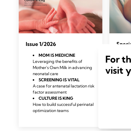
Issue 1/2026
Specia
Manu
MOM IS MEDICINE
For t
Leveraging the benefits of
visit 
Mother's Own Milk in advancing
The 
neonatal care
app
SCREENING IS VITAL
A case for antenatal lactation risk
Insp
factor assessment
scie
CULTURE IS KING
How to build successful perinatal
Qua
optimization teams
milk