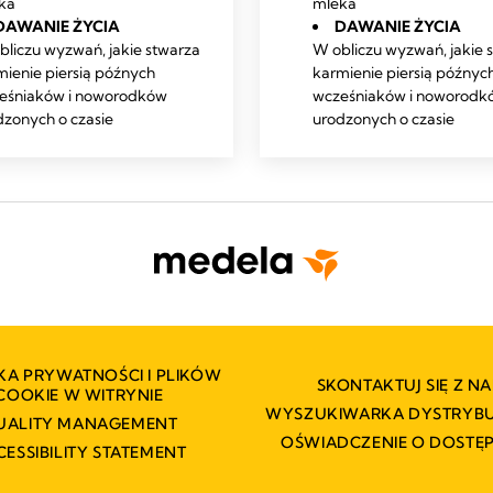
ka
mleka
DAWANIE ŻYCIA
DAWANIE ŻYCIA
bliczu wyzwań, jakie stwarza
W obliczu wyzwań, jakie 
mienie piersią późnych
karmienie piersią późnyc
eśniaków i noworodków
wcześniaków i noworodk
dzonych o czasie
urodzonych o czasie
KA PRYWATNOŚCI I PLIKÓW
SKONTAKTUJ SIĘ Z NA
COOKIE W WITRYNIE
WYSZUKIWARKA DYSTRY
UALITY MANAGEMENT
OŚWIADCZENIE O DOSTĘ
CESSIBILITY STATEMENT