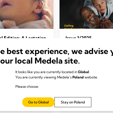
l Edition: A Lactation
Issue 1/2025
al
CALLING FIRST
he best experience, we advise 
RESPONDERS
LACTATION INTERVENTION
your local Medela site.
Clinical pathways for pro
difference a proactive
lactation support
roach can make
INTRODUCING THE 
BEST PRACTICE
It looks like you are currently located in
Global
.
GENERATION
iring success stories turning
You are currently viewing Medela’s
Poland
website.
TM
Magic InBra
's exciting
nce into care
technologies
INCREASE THE DOSE
Please choose:
TAKING GOOD CAR
lity improvement for more
Science-based breastfee
 in the NICU
solutions
Go to Global
Stay on Poland