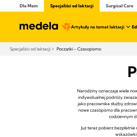
Dla Mam
Specjaliści od laktacji
Surgical Care
Artykuły na temat laktacji
Ed
Specjaliści od laktacji
Początki - Czasopismo
P
Narodziny oznaczają wiele now
indywidualnej podróży związan
jako pracownika służby zdrowi
nowe czasopismo dla pracowni
codziennym dą
Już teraz pobierz bezpłatni
wskazówki 