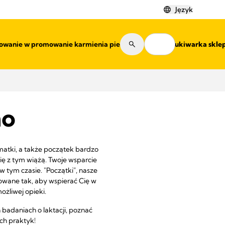
Język
wanie w promowanie karmienia piersią
Wyszukiwarka skle
mo
matki, a także początek bardzo
ię z tym wiążą. Twoje wsparcie
 tym czasie. "Początki", nasze
owane tak, aby wspierać Cię w
żliwej opieki.
badaniach o laktacji, poznać
ch praktyk!