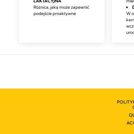
LAKTACYJNA
mle
Różnica, jaką może zapewnić
podejście proaktywne
W o
kar
wcz
uro
POLITY
Q
AC