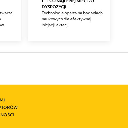
I CO NAJLEPIEJ MIEĆ DO
DYSPOZYCJI
stwarza
Technologia oparta na badaniach
h
naukowych dla efektywnej
ów
inicjacji laktacji
MI
BUTORÓW
PNOŚCI