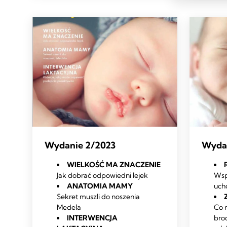
Wydanie 2/2023
Wydan
WIELKOŚĆ MA ZNACZENIE
Jak dobrać odpowiedni lejek
Wsp
ANATOMIA MAMY
uch
Sekret muszli do noszenia
Medela
Co 
INTERWENCJA
bro