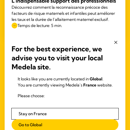
L'indispensable support des professionnels
Découvrez comment la reconnaissance précoce des
facteurs de risque maternels et infantiles peut améliorer
les taux et la durée de l’allaitement maternel exclusif.
Temps de lecture: 5 min.
For the best experience, we
EXPR
advise you to visit your local
Expre
Medela site.
Temp
It looks like you are currently located in
Global
.
You are currently viewing Medela’s
France
website.
Please choose:
Stay on France
BIENFAITS DU LAIT MATERNEL
Go to Global
Bienfaits du lait humain