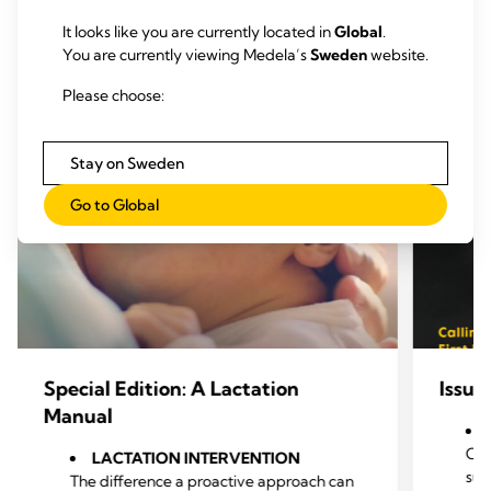
It looks like you are currently located in
Global
.
You are currently viewing Medela’s
Sweden
website.
Please choose:
Stay on Sweden
Go to Global
Special Edition: A Lactation
Issue
Manual
Cli
LACTATION INTERVENTION
sup
The difference a proactive approach can