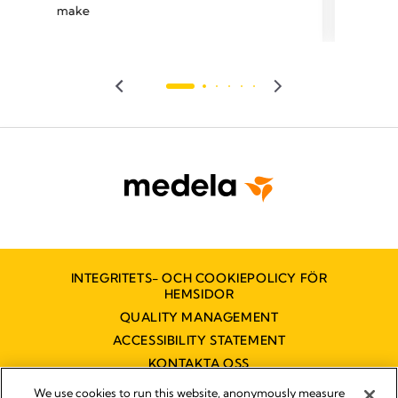
make
GE
BEST PRACTICE
Mag
Inspiring success stories turning science
into care
Sci
INCREASE THE DOSE
Quality improvement for more milk in the
NICU
INTEGRITETS- OCH COOKIEPOLICY FÖR
HEMSIDOR
QUALITY MANAGEMENT
ACCESSIBILITY STATEMENT
KONTAKTA OSS
TILLGÄNGLIGHETSUTLÅTANDE
We use cookies to run this website, anonymously measure