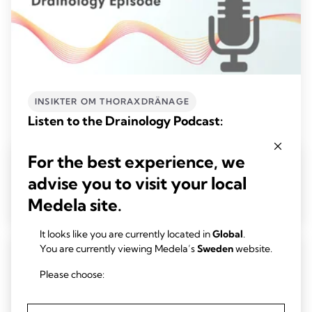
INSIKTER OM THORAXDRÄNAGE
Listen to the Drainology Podcast:
Transforming Cardiac Surgery Recovery
Tid att läsa: 1 min.
For the best experience, we
advise you to visit your local
Läs mer
Medela site.
It looks like you are currently located in
Global
.
You are currently viewing Medela’s
Sweden
website.
Please choose: