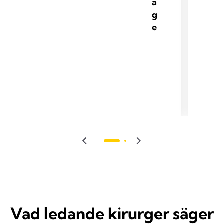
a
g
e
Vad ledande kirurger säger