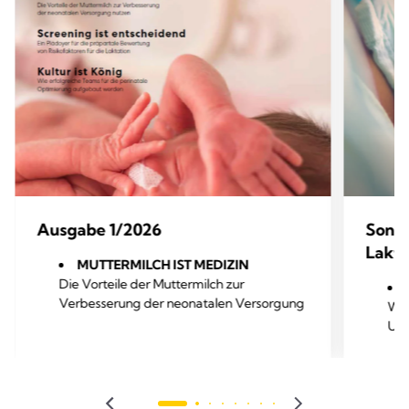
Ausgabe 1/2026
Sond
Lakta
MUTTERMILCH IST MEDIZIN
Die Vorteile der Muttermilch zur
Verbesserung der neonatalen Versorgung
War
nutzen
Unt
SCREENING IST ENTSCHEIDEND
Ein Plädoyer für die präpartale Bewertung
Wen
von Risikofaktoren für die Laktation
wir
KULTURE IST KÖNIG