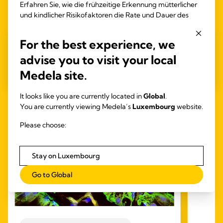
Erfahren Sie, wie die frühzeitige Erkennung mütterlicher
und kindlicher Risikofaktoren die Rate und Dauer des
ausschließlichen Stillens verbessern kann.
Zeit zum Lesen: 5 min.
For the best experience, we
advise you to visit your local
Mehr lesen
Medela site.
It looks like you are currently located in
Global
.
You are currently viewing Medela’s
Luxembourg
website.
ABP
Abpu
Please choose:
Zeit
Stay on Luxembourg
Go to Global