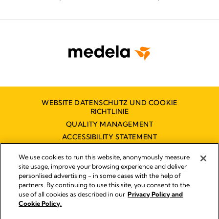
Wie erfolgreiche Teams für die perinatale
Qua
Optimierung aufgebaut werden
der
WEBSITE DATENSCHUTZ UND COOKIE
RICHTLINIE
QUALITY MANAGEMENT
ACCESSIBILITY STATEMENT
KONTAKT
We use cookies to run this website, anonymously measure
BARRIEREFREIHEITSERKLÄRUNG
site usage, improve your browsing experience and deliver
personlised advertising - in some cases with the help of
partners. By continuing to use this site, you consent to the
use of all cookies as described in our
Privacy Policy and
Impressum
Cookie Policy.
© 2026 Medela