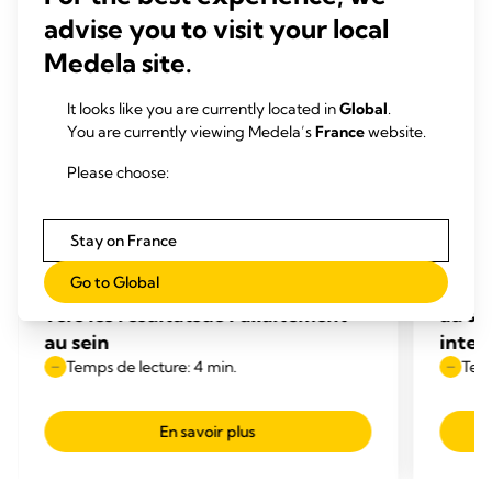
advise you to visit your local
Medela site.
It looks like you are currently located in
Global
.
You are currently viewing Medela’s
France
website.
Please choose:
TRANSITION VERS L’ALLAITEMENT AU
TRAN
Stay on France
SEIN
SEIN
Go to Global
Taux d’allaitement – Transition
Trans
vers les résultatsde l’allaitement
au se
au sein
inter
Temps de lecture: 4 min.
Temp
En savoir plus