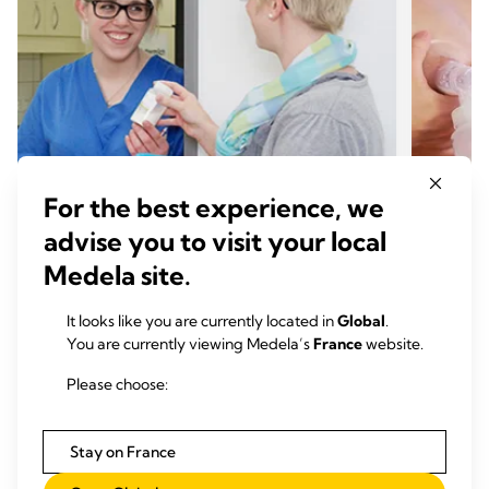
For the best experience, we
advise you to visit your local
EXPRESSION
EXPR
Medela site.
Conservation et décongélation du
Expre
It looks like you are currently located in
Global
.
lait maternel
Temp
You are currently viewing Medela’s
France
website.
Le lait frais contient des cellules vivantes de la
mère et une très grande quantité de
Please choose:
nutriments, de facteurs de croissance et de
nombreux autres composants protecteurs.
Temps de lecture: 3 min.
Stay on France
En savoir plus