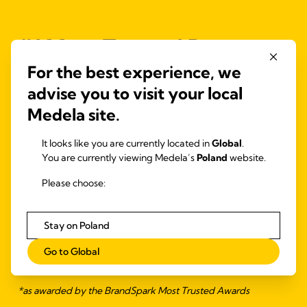
#1 Most Trusted Breast
Pump Brand*
For the best experience, we
advise you to visit your local
Voted #1 most trusted breast pump brand by shoppers in the
Medela site.
United States, Canada and the United Kingdom.
It looks like you are currently located in
Global
.
You are currently viewing Medela’s
Poland
website.
Please choose:
Stay on Poland
Go to Global
*as awarded by the BrandSpark Most Trusted Awards