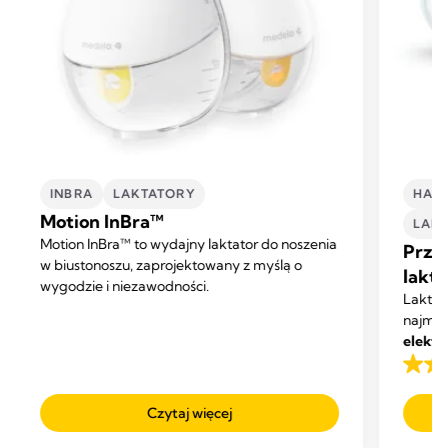
INBRA
LAKTATORY
HAND
Motion InBra™
LAK
Motion InBra™ to wydajny laktator do noszenia
Prze
w biustonoszu, zaprojektowany z myślą o
lakt
wygodzie i niezawodności.
Laktat
najmni
elektr
zaproj
4.1
mleka 
na
czynno
Czytaj więcej
5
gwiaz