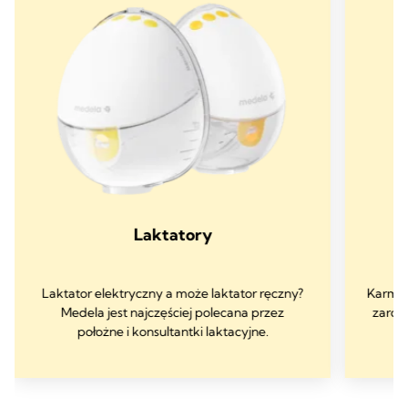
Laktatory
Laktator elektryczny a może laktator ręczny?
Karmie
Medela jest najczęściej polecana przez
zarówn
położne i konsultantki laktacyjne.
by