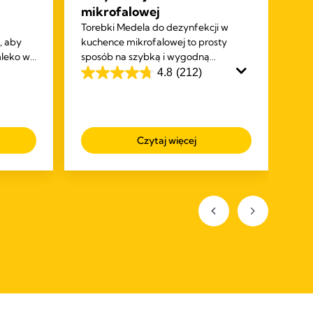
mikrofalowej
pi
Torebki Medela do dezynfekcji w
Br
, aby
kuchence mikrofalowej to prosty
Ten
mleko w
sposób na szybką i wygodną
kob
dezynfekcję akcesoriów do
4.8
(212)
zos
4.8
odciągania pokarmu i karmienia
odd
na
4.2
piersią.
zap
5
na
tak
gwiazdek.
5
wys
Czytaj więcej
212
zró
gw
ofe
Recenzji
147
odp
Rec