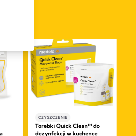
CZYSZCZENIE
B
Torebki Quick Clean™ do
Od
a
dezynfekcji w kuchence
ko