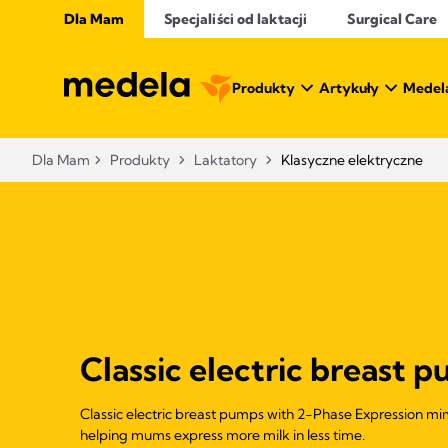
Dla Mam
Specjaliści od laktacji
Surgical Care
Produkty
Artykuły
Medel
Dla Mam
Produkty
Laktatory
Klasyczne elektryczne
Classic electric breast 
Classic electric breast pumps with 2-Phase Expression mim
helping mums express more milk in less time.