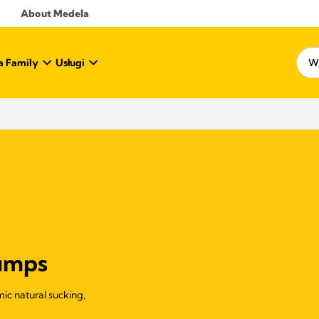
About Medela
a Family
Usługi
pumps
ic natural sucking,