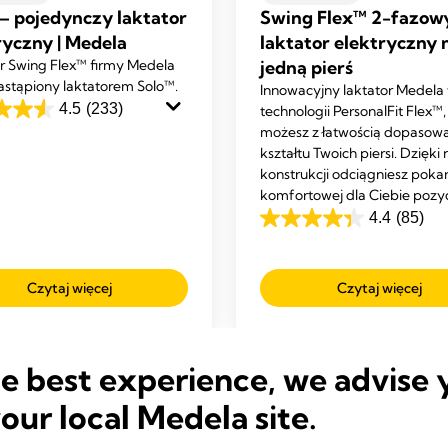
— pojedynczy laktator
Swing Flex™ 2-fazow
ryczny | Medela
laktator elektryczny 
r Swing Flex™ firmy Medela
jedną pierś
zastąpiony laktatorem Solo™.
Innowacyjny laktator Medela
4.5
(233)
technologii PersonalFit Flex™,
możesz z łatwością dopasow
kształtu Twoich piersi. Dzięki
konstrukcji odciągniesz pok
ek.
komfortowej dla Ciebie pozyc
4.4
(85)
4.4
ji
na
5
Czytaj więcej
Czytaj więcej
gwiazdek.
85
Recenzji
he best experience, we advise 
your local Medela site.