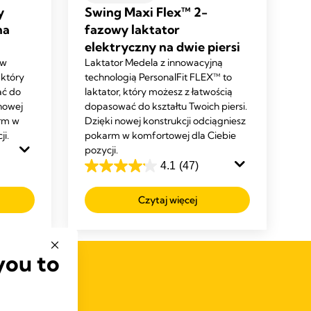
y
Swing Maxi Flex™ 2-
na
fazowy laktator
elektryczny na dwie piersi
 w
Laktator Medela z innowacyjną
 który
technologią PersonalFit FLEX™ to
ać do
laktator, który możesz z łatwością
 nowej
dopasować do kształtu Twoich piersi.
arm w
Dzięki nowej konstrukcji odciągniesz
ji.
pokarm w komfortowej dla Ciebie
pozycji.
4.1
(47)
4.1
na
Czytaj więcej
5
gwiazdek.
47
you to
Recenzji