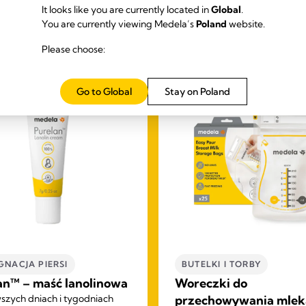
Our Bestsellers
It looks like you are currently located in
Global
.
You are currently viewing Medela’s
Poland
website.
Please choose:
Go to Global
Stay on Poland
GNACJA PIERSI
BUTELKI I TORBY
an™ – maść lanolinowa
Woreczki do
szych dniach i tygodniach
przechowywania mlek