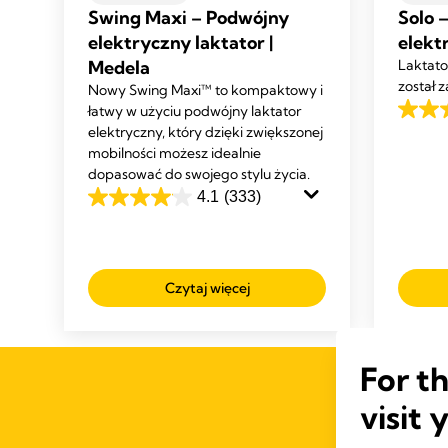
Swing Maxi – Podwójny
Solo 
elektryczny laktator |
elekt
Medela
Laktato
został 
Nowy Swing Maxi™ to kompaktowy i
łatwy w użyciu podwójny laktator
4.5
elektryczny, który dzięki zwiększonej
na
mobilności możesz idealnie
5
dopasować do swojego stylu życia.
gwiazd
4.1
(333)
4.1
233
na
Recenz
5
gwiazdek.
Czytaj więcej
333
Recenzji
For t
visit 