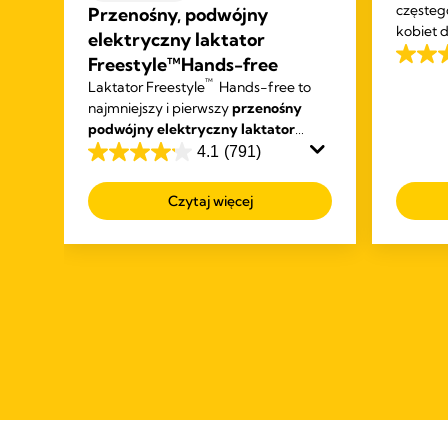
częstego
Przenośny, podwójny
kobiet 
elektryczny laktator
sutkowy
Freestyle™Hands-free
4.6
przynosi
™
Laktator Freestyle
Hands-free to
na
suchą sk
najmniejszy i pierwszy
przenośny
5
u
podwójny elektryczny laktator
gwiazd
marki Medela
zaprojektowany tak, że
4.1
(791)
327
4.1
ego
podczas odciągania mleka możesz
Recenz
na
cą
wykonywać także inne czynności.
Czytaj więcej
5
gwiazdek.
791
Recenzji