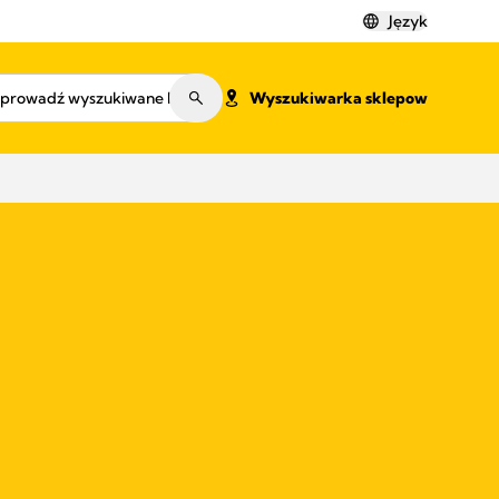
Język
Wyszukiwarka sklepow