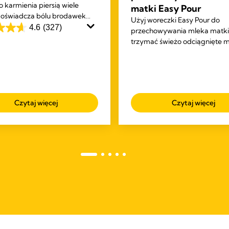
 karmienia piersią wiele
matki Easy Pour
doświadcza bólu brodawek
Użyj woreczki Easy Pour do
ch. Maść lanolinowa Purelan™
4.6
(327)
przechowywania mleka matki
 szybką ulgę w bólu i koi
trzymać świeżo odciągnięte 
órę.
zamrażarce lub lodówce.
ek.
ji
Czytaj więcej
Czytaj więcej