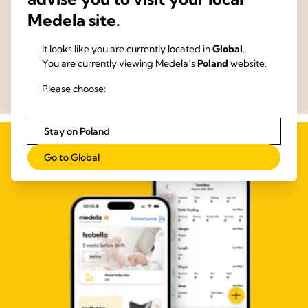
W ciągu ostatnich 60 lat nasza firma poświęciła się działalności
Medela site.
naukowej, tak aby pielęgnacja najdelikatniejszych okolic ciała
była prosta, intuicyjna i skuteczna.
It looks like you are currently located in
Global
.
You are currently viewing Medela’s
Poland
website.
Czytaj więcej
Please choose:
Stay on Poland
Go to Global