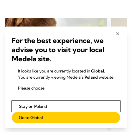
For the best experience, we
advise you to visit your local
Medela site.
It looks like you are currently located in
Global
.
You are currently viewing Medela’s
Poland
website.
Please choose:
Odciąganie pokarmu za pomocą
Odci
Stay on Poland
laktatora Symphony w szpitalu
lakt
Go to Global