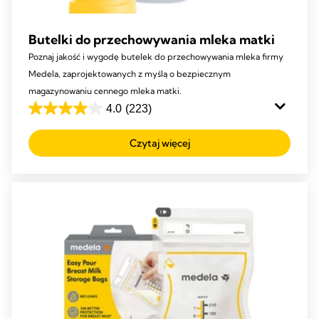
Butelki do przechowywania mleka matki
Poznaj jakość i wygodę butelek do przechowywania mleka firmy
Medela, zaprojektowanych z myślą o bezpiecznym
magazynowaniu cennego mleka matki.
4.0
(223)
4.0
na
Czytaj więcej
5
gwiazdek.
223
Recenzji