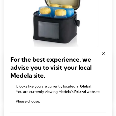
For the best experience, we
Chłodziarka
advise you to visit your local
Chłodziarka Medela pozwala utrzymać mleko matki w niskiej
temperaturze i przewozić go z pracy lub do żłobka.
Medela site.
4.7
(74)
4.7
It looks like you are currently located in
Global
.
na
You are currently viewing Medela’s
Poland
website.
Czytaj więcej
5
gwiazdek.
Please choose:
74
Recenzji