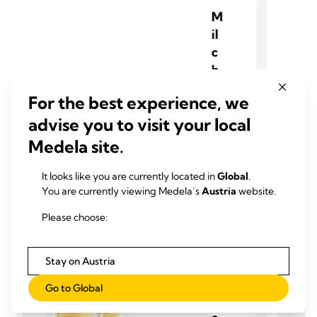
M
il
c
h
p
For the best experience, we
u
advise you to visit your local
m
p
Medela site.
e
n
It looks like you are currently located in
Global
.
You are currently viewing Medela’s
Austria
website.
f
ü
Please choose:
r
d
Stay on Austria
e
n
Go to Global
p