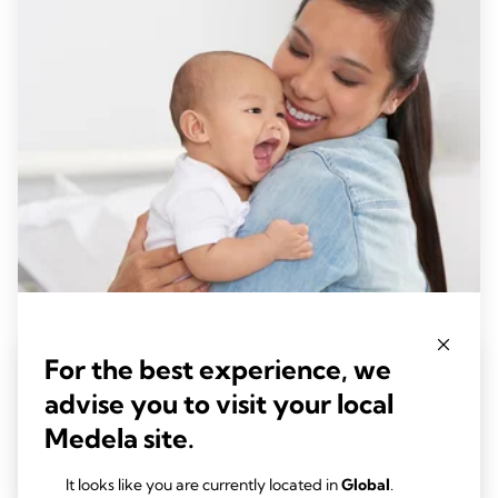
WUNDER MUTTERMILCH
For the best experience, we
Welche Vorteile hat Stillen für dein Baby?
Zeit zum Lesen: 3 min.
advise you to visit your local
Medela site.
Mehr lesen
It looks like you are currently located in
Global
.