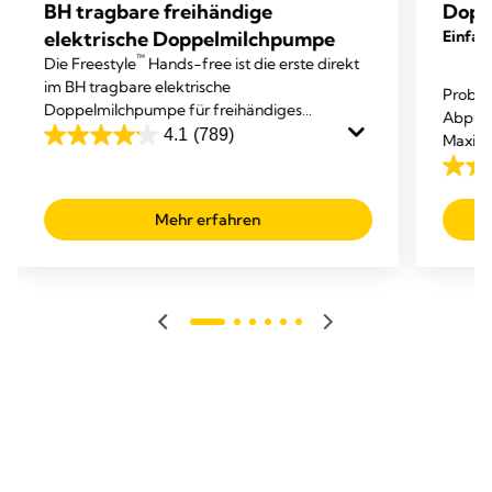
BH tragbare freihändige
Dopp
elektrische Doppelmilchpumpe
Einfach
™
Die Freestyle
Hands-free ist die erste direkt
im BH tragbare elektrische
Probie
Doppelmilchpumpe für freihändiges
Abpump
Abpumpen von Medela.
4.1
(789)
Maxi™ 
4.1
höchst
von
4.2
dich g
5
von
kannst
Mehr erfahren
Sternen.
5
789
Stern
Bewertungen
327
Bewe