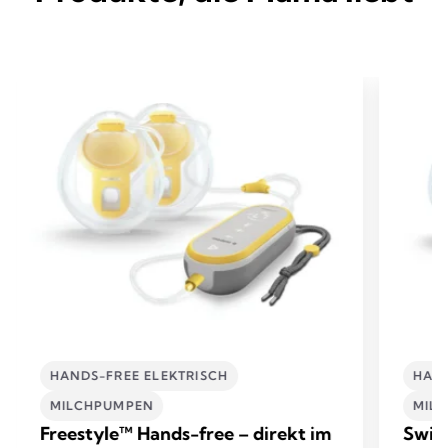
HANDS-FREE ELEKTRISCH
HAND
MILCHPUMPEN
MIL
Freestyle™ Hands-free – direkt im
Swin