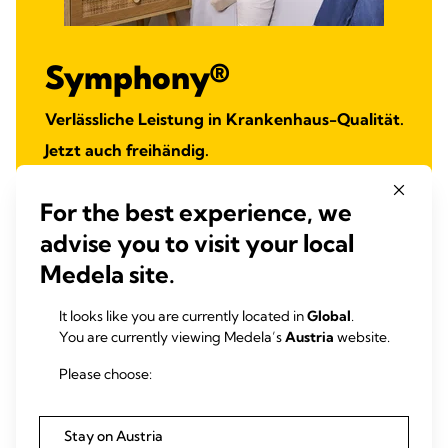
Symphony®
Verlässliche Leistung in Krankenhaus-Qualität.
Jetzt auch freihändig.
For the best experience, we
Turning Science into Care
advise you to visit your local
Medela site.
It looks like you are currently located in
Global
.
You are currently viewing Medela’s
Austria
website.
Please choose:
Stay on Austria
Unterstütze deine Stillreise mit den