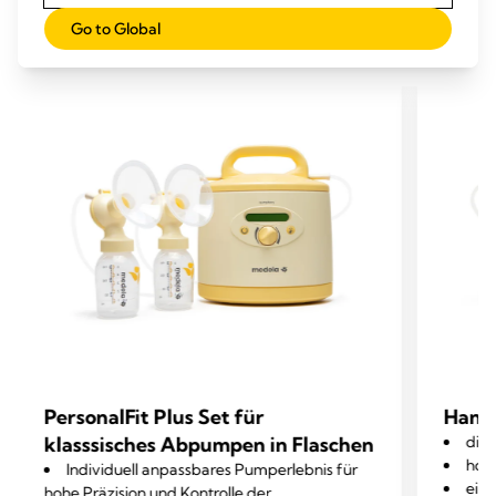
verfügbaren Mietoptionen:
Go to Global
PersonalFit Plus Set für
Hand
klasssisches Abpumpen in Flaschen
dis
hohe
Individuell anpassbares Pumperlebnis für
ein
hohe Präzision und Kontrolle der