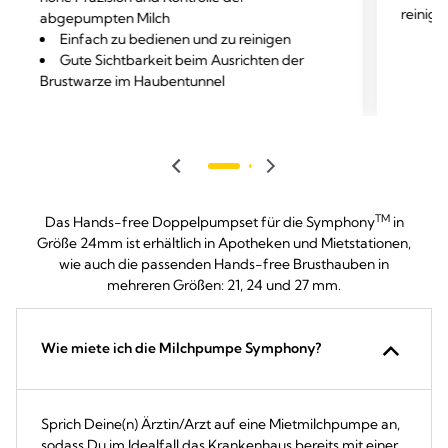
reinige
abgepumpten Milch
Einfach zu bedienen und zu reinigen
Gute Sichtbarkeit beim Ausrichten der
Brustwarze im Haubentunnel
TM
Das Hands-free Doppelpumpset für die Symphony
in
Größe 24mm ist erhältlich in Apotheken und Mietstationen,
wie auch die passenden Hands-free Brusthauben in
mehreren Größen: 21, 24 und 27 mm.
Wie miete ich die Milchpumpe Symphony?
Sprich Deine(n) Ärztin/Arzt auf eine Mietmilchpumpe an,
sodass Du im Idealfall das Krankenhaus bereits mit einer