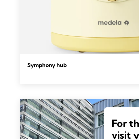
Symphony hub
For t
visit 