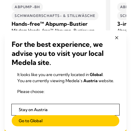
ABPUMP-BH
ABP
SCHWANGERSCHAFTS- & STILLWÄSCHE
SCHW
Hands-free™ Abpump-Bustier
3-in-
Mit dem Hands-free™ Abpump-Bustier von
Absolu
Medela ist das Abpumpen einfach und
Stille
For the best experience, we
bequem.
Medela
4.0
(126)
advise you to visit your local
4.0
4.3
von
von
Medela site.
Mehr erfahren
5
5
Sternen.
Sterne
It looks like you are currently located in
Global
.
126
75
You are currently viewing Medela’s
Austria
website.
Bewertungen
Bewer
Please choose:
Stay on Austria
Go to Global