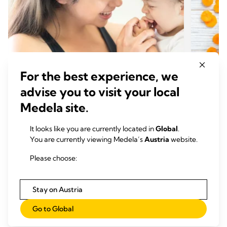
For the best experience, we
advise you to visit your local
Medela site.
STILLTIPPS
STIL
Abstillen: Wann und wie du mit
Beiko
It looks like you are currently located in
Global
.
dem Stillen aufhören solltest
Schri
You are currently viewing Medela’s
Austria
website.
Zeit zum Lesen: 9 min.
Zeit
Please choose:
Stay on Austria
Mehr lesen
Go to Global