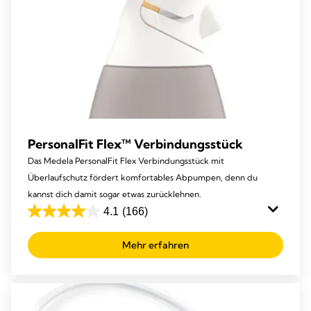
PersonalFit Flex™ Verbindungsstück
Das Medela PersonalFit Flex Verbindungsstück mit
Überlaufschutz fördert komfortables Abpumpen, denn du
kannst dich damit sogar etwas zurücklehnen.
4.1
(166)
4.1
von
Mehr erfahren
5
Sternen.
166
Bewertungen