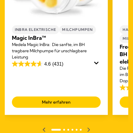
INBRA ELEKTRISCHE
MILCHPUMPEN
HAND
Magic InBra™
MIL
Medela Magic InBra: Die sanfte, im BH
Frees
tragbare Milchpumpe für unschlagbare
BH tr
Leistung
elek
4.6
(431)
4.6
Die Fre
von
im BH 
Doppel
5
Abpum
Sternen.
4.1
431
von
Mehr erfahren
Bewertungen
5
Stern
789
Bewe