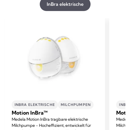
InBra elektrische
INBRA ELEKTRISCHE
MILCHPUMPEN
INBR
Motion InBra™
Moti
Medela Motion InBra tragbare elektrische
Medela 
Milchpumpe - Hocheffizient, entwickelt für
Milchpu