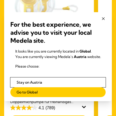
For the best experience, we
advise you to visit your local
Medela site.
It looks like you are currently located in
Global
.
You are currently viewing Medela’s
Austria
website.
HANDS-FREE ELEKTRISCH
BRU
Pure
MILCHPUMPEN
Please choose:
Purela
Freestyle™ Hands-free – direkt im
reichha
BH tragbare freihändige
Wasser
Stay on Austria
elektrische Doppelmilchpumpe
Linder
4.6
™
Die Freestyle
Hands-free ist die erste direkt
und tr
Go to Global
von
im BH tragbare elektrische
Doppelmilchpumpe für freihändiges
5
Abpumpen von Medela.
4.1
(789)
Stern
4.1
322