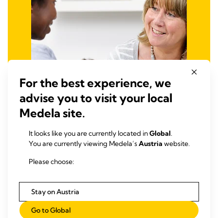
For the best experience, we
advise you to visit your local
Medela site.
It looks like you are currently located in
Global
.
You are currently viewing Medela’s
Austria
website.
Laktationsberaterinnen
Please choose:
Fachartikel und Berichte für Experten, die sich mit dem
Themenbereich Stillen beschäftigen
Stay on Austria
Erfahren Sie mehr
Go to Global