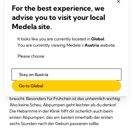
dass es dir oder deinem Baby nicht gut geht. Die
For the best experience, we
medizinische Versorgung hat dann natürlich Vorrang,
advise you to visit your local
wodurch der Stillstart verschoben wird. Bist du für viele
Stunden oder einige Tage von deinem Baby getrennt, greift
Medela site.
deshalb Plan B: Frag deine Hebamme oder das
Pflegepersonal nach einer elektrischen Milchpumpe, damit
It looks like you are currently located in
Global
.
deine Brust die Milchproduktion aufnimmt. Dass dein Baby
You are currently viewing Medela’s
Austria
website.
in dieser Trennungsphase Muttermilch bekommt, ist sehr
wichtig! Dank einer bewährten Klinikmilchpumpe wie der
Please choose:
Medela Symphony
ist das zum Glück möglich: Sie imitiert
das natürliche Saugen deines Babys und kurbelt so die
Milchbildung an, baut sie auf und erhält sie – falls nötig –
Stay on Austria
auch längerfristig, falls eure Trennung andauert. Und dein
Go to Global
Baby bekommt durch die abgepumpte Muttermilch von
Anfang an alles, was es für seine gesunde Entwicklung
braucht. Besonders für Frühchen ist das unheimlich wichtig.
Also keine Scheu, Abpumpen geht leichter als du denkst!
Die Hebamme in der Klinik hilft dir sicherlich auch beim
ersten Abpumpen, das am besten innerhalb der ersten
sechs Stunden nach der Geburt passieren sollte.