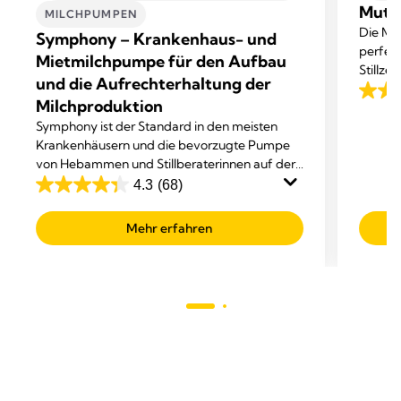
Mutte
MILCHPUMPEN
Die Med
Symphony – Krankenhaus- und
perfekt
Mietmilchpumpe für den Aufbau
Stillzeit
und die Aufrechterhaltung der
4.0
Milchproduktion
von
Symphony ist der Standard in den meisten
5
Krankenhäusern und die bevorzugte Pumpe
von Hebammen und Stillberaterinnen auf der
Sterne
ganzen Welt.
4.3
(68)
223
4.3
Bewer
von
Mehr erfahren
5
Sternen.
68
Bewertungen