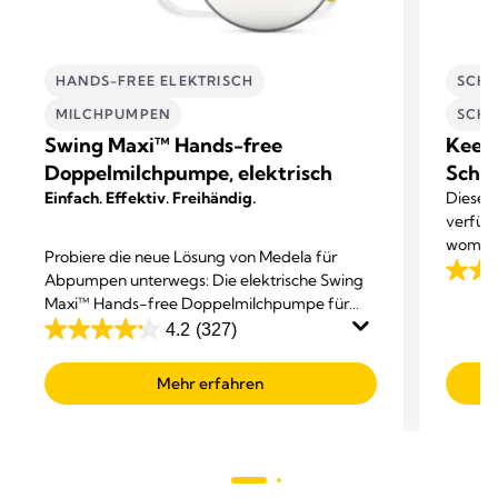
HANDS-FREE ELEKTRISCH
SCHW
MILCHPUMPEN
SCHW
Swing Maxi™ Hands-free
Keep
Doppelmilchpumpe, elektrisch
Schwa
Einfach. Effektiv. Freihändig.
Dieser 
verfügt
womit e
Probiere die neue Lösung von Medela für
sorgt, 
Abpumpen unterwegs: Die elektrische Swing
4.2
die dir
Maxi™ Hands-free Doppelmilchpumpe für
von
regulie
höchsten Komfort beim Abpumpen, damit du
4.2
(327)
5
bietet.
4.2
dich gleichzeitig anderen Dingen widmen
Sterne
von
kannst.
Mehr erfahren
147
5
Bewer
Sternen.
327
Bewertungen