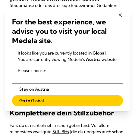
Staubmäuse oder das dreckige Badezimmer Gedanken
machen müssen. Eine spontane Putzhilfe findest du
mittlerweile ganz unkompliziert über Portale im Internet.
For the best experience, we
6. Wochenbett-Tipp: Sorge für
advise you to visit your local
sanfte Nachtbeleuchtung
Medela site.
Euer Baby will auch nachts gestillt und gewickelt werden.
It looks like you are currently located in
Global
.
Damit alle Beteiligten dabei nicht zu sehr aus der Nachtruhe
You are currently viewing Medela’s
Austria
website.
gerissen werden, du aber trotzdem den Überblick beim
Please choose:
Anlegen und Windelwechseln hast, ist
ein Nachtlicht perfekt. Über dem Wickeltisch reicht das
Licht der Wärmelampe. So lernt auch dein Baby den
Stay on Austria
Unterschied zwischen Tag und Nacht schneller kennen.
Go to Global
7. Wochenbett-Tipp:
Komplettiere dein Stillzubehör
Falls du es nicht ohnehin schon getan hast. Vor allem
mindestens zwei gute
Still-BHs
(die du übrigens auch schon