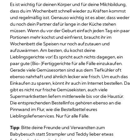
Es ist wichtig für deinen Körper und für deine Milchbildung,
dass du im Wochenbett schnell wieder zu Kräften kommst
und regelmäßig isst. Genauso wichtig ist es aber, dass weder
du noch dein Partner dafür lange in der Küche stehen
müssen. Wenn du vor der Geburt einfach jeden Tag ein paar
Portionen mehr kochst und einfrierst, braucht ihr im
Wochenbett die Speisen nur noch aufzutauen und
aufzuwärmen. Am besten, du kochst deine
Lieblingsgerichte vor! Es spricht auch nichts dagegen, ein
paar gute (Bio-)Fertiggerichte für alle Fälle einzukaufen.
Gerade viele Gemüsesorten sind aus dem Tiefkühler oft
ebenso nahrhaft und ähnlich lecker wie frisch. Um euch das
Einkaufen zu sparen, könnt ihr auch im Internet bestellen. Da
gibt es nicht nur frische Gemüsekisten, auch viele
Supermarktketten liefern mittlerweile bis vor die Haustür.
Die entsprechenden Bestellinfos gehören ebenso an die
Pinnwand im Flur, wie die Bestellzettel eures
Lieblingslieferservices. Nur für alle Fälle.
Tipp
: Bitte deine Freunde und Verwandten zum
Babybesuch statt Strampler und Teddy lieber etwas