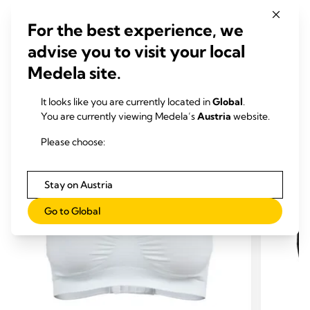
For the best experience, we
advise you to visit your local
Medela site.
ÄHNLICHE PRODUKTE
It looks like you are currently located in
Global
.
You are currently viewing Medela’s
Austria
website.
Please choose:
Stay on Austria
Go to Global