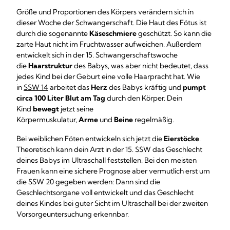
Größe und Proportionen des Körpers verändern sich in
dieser Woche der Schwangerschaft. Die Haut des Fötus ist
durch die sogenannte
Käseschmiere
geschützt. So kann die
zarte Haut nicht im Fruchtwasser aufweichen. Außerdem
entwickelt sich in der 15. Schwangerschaftswoche
die
Haarstruktur
des Babys, was aber nicht bedeutet, dass
jedes Kind bei der Geburt eine volle Haarpracht hat. Wie
in
SSW 14
arbeitet das
Herz
des Babys kräftig und
pumpt
circa 100 Liter Blut am Tag
durch den Körper. Dein
Kind
bewegt
jetzt seine
Körpermuskulatur,
Arme
und
Beine
regelmäßig.
Bei weiblichen Föten entwickeln sich jetzt die
Eierstöcke
.
Theoretisch kann dein Arzt in der 15. SSW das Geschlecht
deines Babys im Ultraschall feststellen. Bei den meisten
Frauen kann eine sichere Prognose aber vermutlich erst um
die SSW 20 gegeben werden: Dann sind die
Geschlechtsorgane voll entwickelt und das Geschlecht
deines Kindes bei guter Sicht im Ultraschall bei der zweiten
Vorsorgeuntersuchung erkennbar.