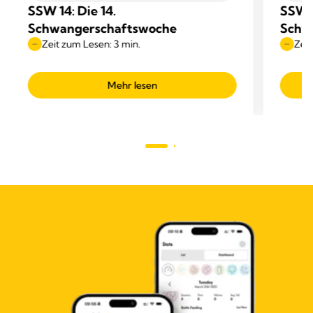
SSW 14: Die 14.
SSW 1
Schwangerschaftswoche
Schw
Zeit zum Lesen: 3 min.
Zeit
Mehr lesen