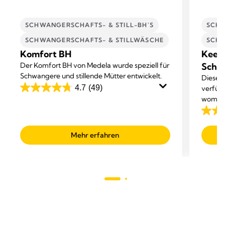
SCHWANGERSCHAFTS- & STILL-BH'S
SCHW
SCHWANGERSCHAFTS- & STILLWÄSCHE
SCHW
Komfort BH
Keep
Der Komfort BH von Medela wurde speziell für
Schwa
Schwangere und stillende Mütter entwickelt.
Dieser 
4.7
(49)
verfügt
4.7
womit e
von
sorgt, 
4.2
5
die dir
von
Sternen.
regulie
Mehr erfahren
5
49
bietet.
Sterne
Bewertungen
147
Bewer