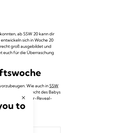
 konnten, ab SSW 20 kann dir
 entwickeln sich in Woche 20
r recht groß ausgebildet und
et euch für die Überraschung
aftswoche
n vorzubeugen. Wie auch in
SSW
 jetzt das Geschlecht des Babys
 Sogenannte „Gender-Reveal-
you to