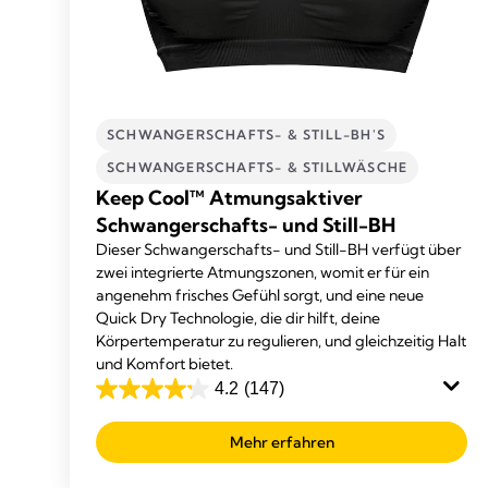
SCHWANGERSCHAFTS- & STILL-BH'S
SCHWANGERSCHAFTS- & STILLWÄSCHE
Keep Cool™ Atmungsaktiver
Schwangerschafts- und Still-BH
Dieser Schwangerschafts- und Still-BH verfügt über
zwei integrierte Atmungszonen, womit er für ein
angenehm frisches Gefühl sorgt, und eine neue
Quick Dry Technologie, die dir hilft, deine
Körpertemperatur zu regulieren, und gleichzeitig Halt
und Komfort bietet.
4.2
(147)
4.2
von
Mehr erfahren
5
Sternen.