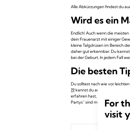
Alle Abkürzungen findest du a
Wird es ein M
Endlich! Auch wenn die meisten
dein Frauenarzt mit einiger Gew
kleine Talgdrüsen im Bereich der
daher gut erkennbar. Du kannst 
bei der Geburt. In jedem Fall we
Die besten T
Du solltest nach wie vor leicht
19
kannst du an Eisenmangel lei
erfahren hast, kannst du dir ü
For t
Partys“ sind mittlerweile auch
visit 