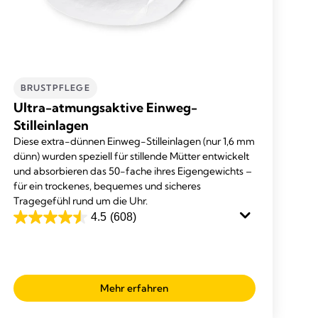
BRUSTPFLEGE
Ultra-atmungsaktive Einweg-
Stilleinlagen
Diese extra-dünnen Einweg-Stilleinlagen (nur 1,6 mm
dünn) wurden speziell für stillende Mütter entwickelt
und absorbieren das 50-fache ihres Eigengewichts –
für ein trockenes, bequemes und sicheres
Tragegefühl rund um die Uhr.
4.5
(608)
4.5
von
5
Sternen.
Mehr erfahren
608
Bewertungen