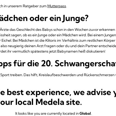
uch in unserem Ratgeber zum
Mutterpass
.
ädchen oder ein Junge?
 Ärzte das Geschlecht des Babys schon in den Wochen zuvor erkennen
issheit sagen, ob es ein Junge oder ein Mädchen wird. Bei einem Jungen
 Eichel. Bei Mädchen ist die Klitoris im Verhältnis zum restlichen Körpe
also neugierig deinen Arzt fragen oder du und dein Partner entscheid
rdet ihr vermutlich spätestens jetzt Babynamen heiß diskutieren!
ipps für die 20. Schwangersch
en Sport treiben. Das hilft, Kreislaufbeschwerden und Rückenschmerze
den, sprich deshalb mit deinem Arzt darüber. Wenn du beim Frauenarzt
berlegen, ob ihr es Familienangehörigen und Freunden verraten wollt.
he best experience, we advise 
 in Deutschland im Kommen.
your local Medela site.
It looks like you are currently located in
Global
.