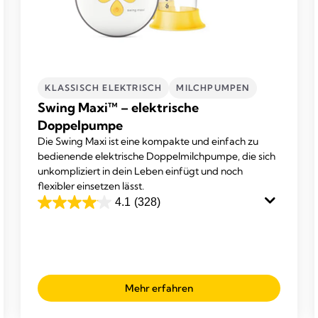
KLASSISCH ELEKTRISCH
MILCHPUMPEN
Swing Maxi™ – elektrische
Doppelpumpe
Die Swing Maxi ist eine kompakte und einfach zu
bedienende elektrische Doppelmilchpumpe, die sich
unkompliziert in dein Leben einfügt und noch
flexibler einsetzen lässt.
4.1
(328)
4.1
von
5
Sternen.
328
Mehr erfahren
Bewertungen