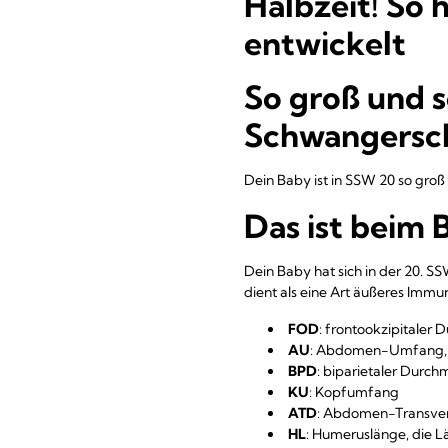
Halbzeit! So 
entwickelt
So groß und s
Schwangersc
Dein Baby ist in SSW 20 so groß
Das ist beim 
Dein Baby hat sich in der 20. SS
dient als eine Art äußeres Imm
FOD
: frontookzipitaler
AU
: Abdomen-Umfang,
BPD
: biparietaler Durch
KU
: Kopfumfang
ATD
: Abdomen-Transvers
HL
: Humeruslänge, die