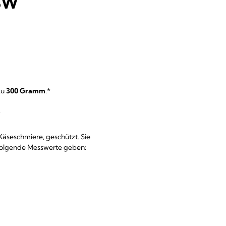
SSW
zu
300 Gramm
.*
 Käseschmiere, geschützt. Sie
 folgende Messwerte geben: